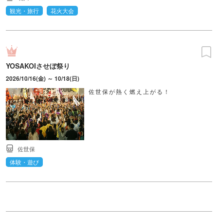
観光・旅行
花火大会
YOSAKOIさせぼ祭り
2026/10/16(金) ～ 10/18(日)
佐世保が熱く燃え上がる！
佐世保
体験・遊び