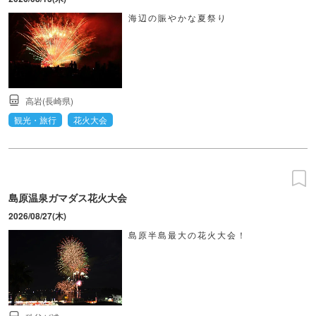
海辺の賑やかな夏祭り
高岩(長崎県)
観光・旅行
花火大会
島原温泉ガマダス花火大会
2026/08/27(木)
島原半島最大の花火大会！