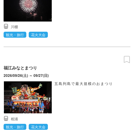
川棚
観光・旅行
花火大会
福江みなとまつり
2026/09/26(土) ～ 09/27(日)
五島列島で最大規模のおまつり
相浦
観光・旅行
花火大会