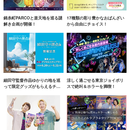
錦糸町PARCOと楽天地を巡る謎
17種類の彩り豊かなおばんざい
解き企画が開催！
から自由にチョイス！
細田守監督作品ゆかりの地を巡
涼しく過ごせる東京ジョイポリ
って限定グッズがもらえるチャ
スで絶叫＆ホラーを満喫！
ンス！