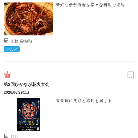
新鮮な伊勢海老を様々な料理で堪能！
石橋(長崎県)
グルメ
第2回ひがなが花火大会
2026/08/29(土)
東長崎に笑顔と感動を届ける
現川