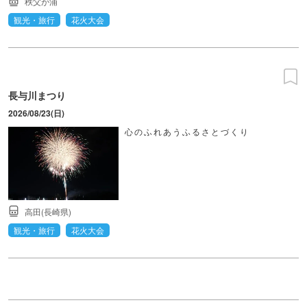
秩父が浦
観光・旅行
花火大会
長与川まつり
2026/08/23(日)
心のふれあうふるさとづくり
高田(長崎県)
観光・旅行
花火大会