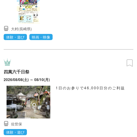
大村(長崎県)
体験・遊び
映画・映像
四萬六千日祭
2026/08/08(土) ～ 08/10(月)
1日のお参りで46,000日分のご利益
佐世保
体験・遊び