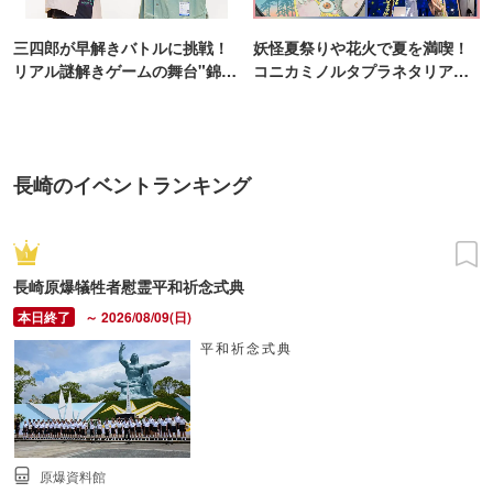
三四郎が早解きバトルに挑戦！
妖怪夏祭りや花火で夏を満喫！
リアル謎解きゲームの舞台"錦糸
コニカミノルタプラネタリア
町PARCO・楽天地"を巡る！
TOKYO
長崎のイベントランキング
長崎原爆犠牲者慰霊平和祈念式典
～ 2026/08/09(日)
平和祈念式典
原爆資料館