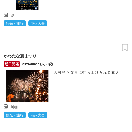
現川
観光・旅行
花火大会
かわたな夏まつり
2026/08/11(火・祝)
大村湾を背景に打ち上げられる花火
川棚
観光・旅行
花火大会