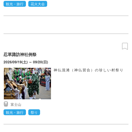
観光・旅行
花火大会
忍草諏訪神社例祭
2026/09/19(土) ～ 09/20(日)
神仏混淆（神仏習合）の珍しい村祭り
富士山
観光・旅行
祭り