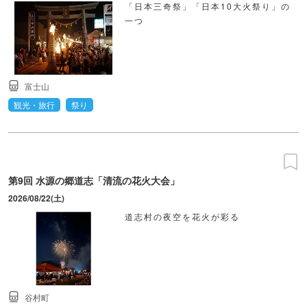
「日本三奇祭」「日本10大火祭り」の
一つ
富士山
観光・旅行
祭り
第9回 水源の郷道志「清流の花火大会」
2026/08/22(土)
道志村の夜空を花火が彩る
谷村町