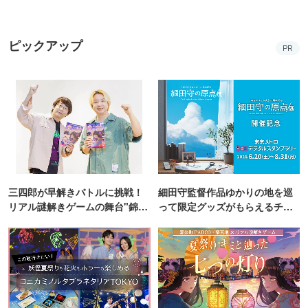
ピックアップ
PR
三四郎が早解きバトルに挑戦！
細田守監督作品ゆかりの地を巡
リアル謎解きゲームの舞台"錦糸
って限定グッズがもらえるチャ
町PARCO・楽天地"を巡る！
ンス！