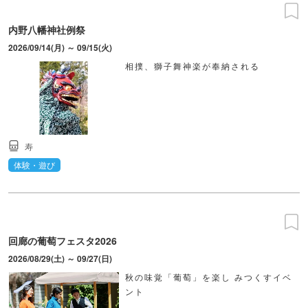
内野八幡神社例祭
2026/09/14(月) ～ 09/15(火)
相撲、獅子舞神楽が奉納される
寿
体験・遊び
回廊の葡萄フェスタ2026
2026/08/29(土) ～ 09/27(日)
秋の味覚「葡萄」を楽し みつくすイベ
ント