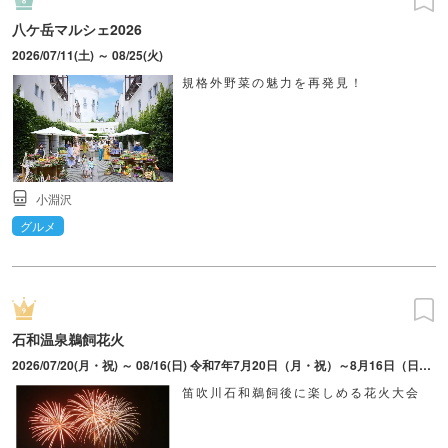
八ケ岳マルシェ2026
2026/07/11(土) ～ 08/25(火)
規格外野菜の魅力を再発見！
小淵沢
グルメ
石和温泉鵜飼花火
2026/07/20(月・祝) ～ 08/16(日) 令和7年7月20日（月・祝）～8月16日（日）の土・日と、7/20（月・祝）、8/12（水）、8/13（木）の計11日。
笛吹川石和鵜飼後に楽しめる花火大会