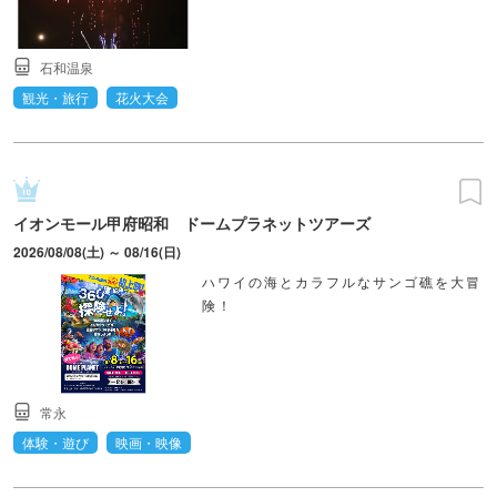
石和温泉
観光・旅行
花火大会
イオンモール甲府昭和 ドームプラネットツアーズ
2026/08/08(土) ～ 08/16(日)
ハワイの海とカラフルなサンゴ礁を大冒
険！
常永
体験・遊び
映画・映像