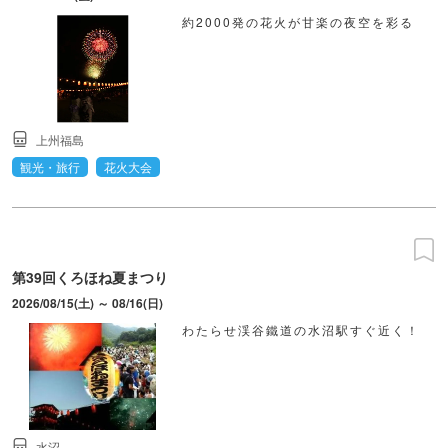
約2000発の花火が甘楽の夜空を彩る
上州福島
観光・旅行
花火大会
第39回くろほね夏まつり
2026/08/15(土) ～ 08/16(日)
わたらせ渓谷鐵道の水沼駅すぐ近く！
水沼