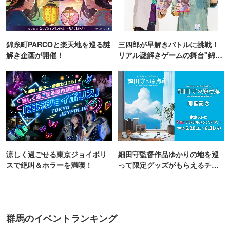
錦糸町PARCOと楽天地を巡る謎
三四郎が早解きバトルに挑戦！
解き企画が開催！
リアル謎解きゲームの舞台"錦糸
町PARCO・楽天地"を巡る！
涼しく過ごせる東京ジョイポリ
細田守監督作品ゆかりの地を巡
スで絶叫＆ホラーを満喫！
って限定グッズがもらえるチャ
ンス！
群馬のイベントランキング