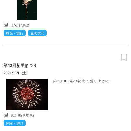
上牧(群馬県)
観光・旅行
花火大会
第42回新里まつり
2026/08/15(土)
約2,000発の花火で盛り上がる！
東新川(群馬県)
体験・遊び