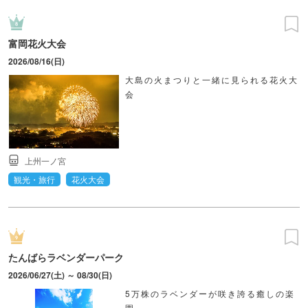
富岡花火大会
2026/08/16(日)
大島の火まつりと一緒に見られる花火大
会
上州一ノ宮
観光・旅行
花火大会
たんばらラベンダーパーク
2026/06/27(土) ～ 08/30(日)
5万株のラベンダーが咲き誇る癒しの楽
園