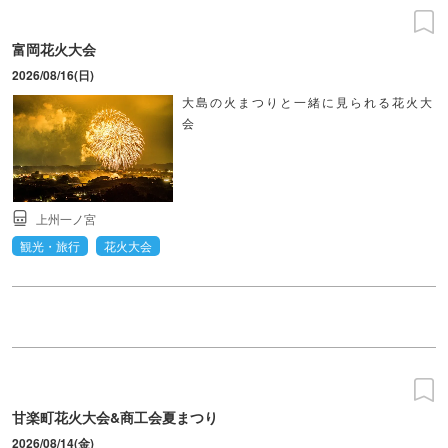
富岡花火大会
2026/08/16(日)
大島の火まつりと一緒に見られる花火大
会
上州一ノ宮
観光・旅行
花火大会
甘楽町花火大会&商工会夏まつり
2026/08/14(金)