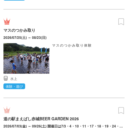
マスのつかみ取り
2026/07/25(土) ～ 08/23(日)
マスのつかみ取り体験
水上
体験・遊び
道の駅まえばし赤城BEER GARDEN 2026
2026/07/03(金) ～ 09/26(土) 開催日は7/3・4・10・11・17・18・19・24・25・31、8/1・7・8・9・11・13・14・15・16・21・22・28・29、9/4・5・11・12・18・19・20・21・22・25・26。ラストオーダー20：00。