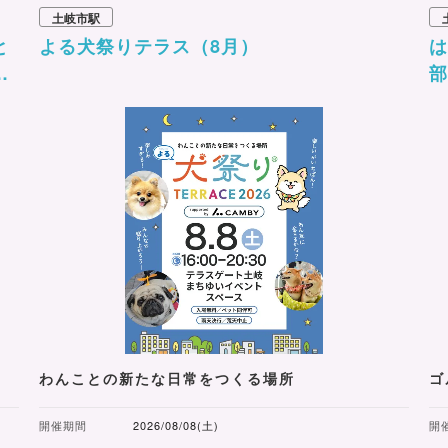
土岐市駅
と
よる犬祭りテラス（8月）
ベ
わんことの新たな日常をつくる場所
ゴ
開催期間
2026/08/08(土)
開