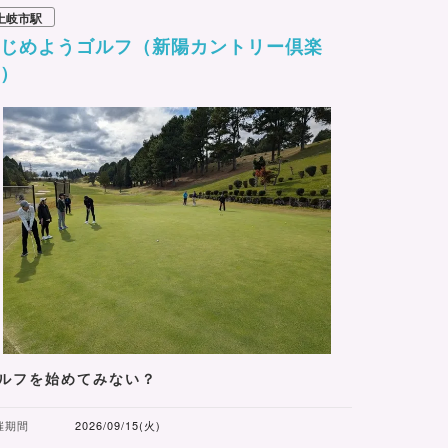
土岐市駅
はじめようゴルフ（新陽カントリー倶楽
部）
ルフを始めてみない？
催期間
2026/09/15(火)