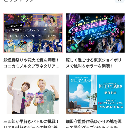
PR
妖怪夏祭りや花火で夏を満喫！
涼しく過ごせる東京ジョイポリ
コニカミノルタプラネタリア
スで絶叫＆ホラーを満喫！
TOKYO
三四郎が早解きバトルに挑戦！
細田守監督作品ゆかりの地を巡
リアル謎解きゲームの舞台"錦糸
って限定グッズがもらえるチャ