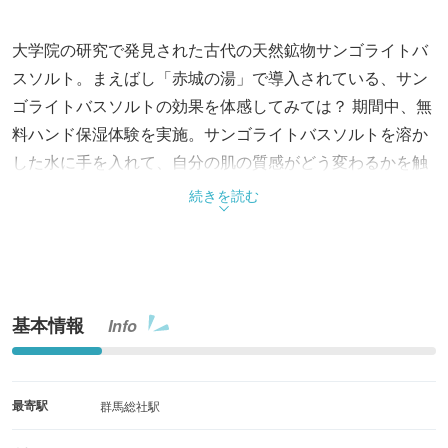
大学院の研究で発見された古代の天然鉱物サンゴライトバ
スソルト。まえばし「赤城の湯」で導入されている、サン
ゴライトバスソルトの効果を体感してみては？ 期間中、無
料ハンド保湿体験を実施。サンゴライトバスソルトを溶か
した水に手を入れて、自分の肌の質感がどう変わるかを触
って確認し、実際の保湿効果について体感してみよう。体
続きを読む
験前と体験後にスキンチェッカーを使用し、水分量を測定
する。
基本情報
Info
最寄駅
群馬総社駅