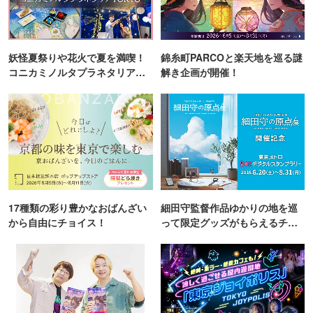
妖怪夏祭りや花火で夏を満喫！
錦糸町PARCOと楽天地を巡る謎
コニカミノルタプラネタリア
解き企画が開催！
TOKYO
17種類の彩り豊かなおばんざい
細田守監督作品ゆかりの地を巡
から自由にチョイス！
って限定グッズがもらえるチャ
ンス！