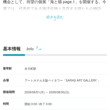
機会として、待望の個展「海と猫 page.1」を開催する。今
展では、代表作である海洋生物と共存する猫たちの物語
『クロとチャーリー』シリーズより、最新作を含む約10点
続きを読む
を展示。入場は無料で、だれでも自由に観覧できる。
基本情報
Info
最寄駅
弁天町駅
会場
アートホテル大阪ベイタワー「SARAS ART GALLERY 」
開催期間
2026/06/01(月) ～ 2026/08/30(日)
時間
開始 0:00 / 終了 0:00