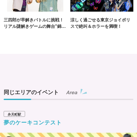
三四郎が早解きバトルに挑戦！
涼しく過ごせる東京ジョイポリ
リアル謎解きゲームの舞台"錦糸
スで絶叫＆ホラーを満喫！
町PARCO・楽天地"を巡る！
同じエリアのイベント
Area
弁天町駅
夢のケーキコンテスト