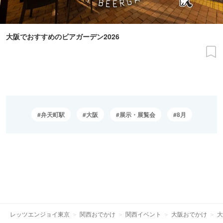
大阪でおすすめのビアガーデン2026
弁天町駅
大阪
展示・展覧会
8月
レッツエンジョイ東京
関西おでかけ
関西イベント
大阪おでかけ
大