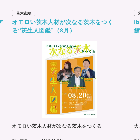
茨木市駅
ア
オモロい茨木人材が次なる茨木をつく
i
る“茨生人図鑑”（8月）
オモロい茨木人材が次なる茨木をつくる
大