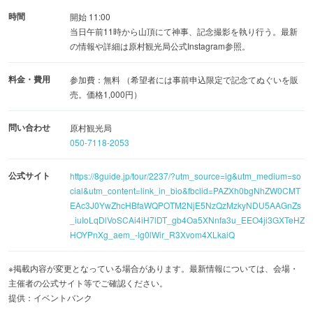
時間
開始 11:00
当日午前11時から山頂にて神事、記念撮影を執り行う。最新
の情報や詳細は原村観光局公式Instagram参照。
料金・費用
参加費：無料 （希望者には事前申込限定で記念てぬぐいを販
売。価格1,000円）
問い合わせ
原村観光局
050-7118-2053
公式サイト
https://8guide.jp/tour/2237/?utm_source=ig&utm_medium=so
cial&utm_content=link_in_bio&fbclid=PAZXh0bgNhZW0CMT
EAc3J0YwZhcHBfaWQPOTM2NjE5NzQzMzkyNDU5AAGnZs
_iuIoLqDlVoSCAi4iH7lDT_gb4Oa5XNnfa3u_EEO4ji3GXTeHZ
HOYPnXg_aem_-lg0lWir_R3Xvom4XLkaiQ
※掲載内容が変更となっている場合があります。最新情報については、会場・
主催者の公式サイト等でご確認ください。
提供：イベントバンク