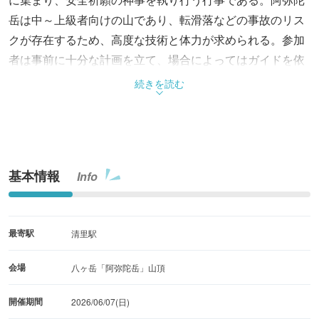
岳は中～上級者向けの山であり、転滑落などの事故のリス
クが存在するため、高度な技術と体力が求められる。参加
者は事前に十分な計画を立て、場合によってはガイドを依
頼することが推奨される。長野県では登山計画書の提出が
続きを読む
義務であり、登山保険への加入も努力義務。自身の登山経
験に照らして参加を検討しよう。
基本情報
Info
最寄駅
清里駅
会場
八ヶ岳「阿弥陀岳」山頂
開催期間
2026/06/07(日)