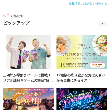
掲載情報の誤記載を報告する
Check
ピックアップ
PR
三四郎が早解きバトルに挑戦！
17種類の彩り豊かなおばんざい
リアル謎解きゲームの舞台"錦糸
から自由にチョイス！
町PARCO・楽天地"を巡る！