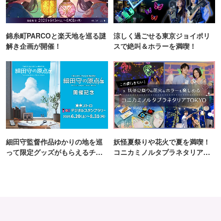
錦糸町PARCOと楽天地を巡る謎
涼しく過ごせる東京ジョイポリ
解き企画が開催！
スで絶叫＆ホラーを満喫！
細田守監督作品ゆかりの地を巡
妖怪夏祭りや花火で夏を満喫！
って限定グッズがもらえるチャ
コニカミノルタプラネタリア
ンス！
TOKYO