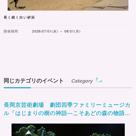
長く続く白い砂浜
開催期間
2026/07/01(水) ～ 08/31(月)
同じカテゴリのイベント
Category
長岡京芸術劇場 劇団四季ファミリーミュージカ
ル「はじまりの樹の神話―こそあどの森の物語
ー」