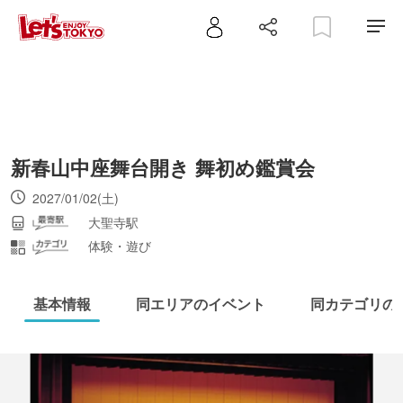
新春山中座舞台開き 舞初め鑑賞会
2027/01/02(土)
大聖寺駅
体験・遊び
基本情報
同エリアのイベント
同カテゴリの