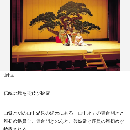
山中座
伝統の舞を芸妓が披露
山紫水明の山中温泉の湯元にある「山中座」の舞台開きと
舞初め鑑賞会。舞台開きのあと、芸妓衆と座員の舞初めが
披露される。