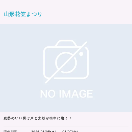
山形花笠まつり
威勢のいい掛け声と太鼓が街中に響く！
開催期間
2026/08/05(水) ～ 08/07(金)