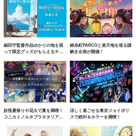
細田守監督作品ゆかりの地を巡
錦糸町PARCOと楽天地を巡る謎
って限定グッズがもらえるチャ
解き企画が開催！
ンス！
妖怪夏祭りや花火で夏を満喫！
涼しく過ごせる東京ジョイポリ
コニカミノルタプラネタリア
スで絶叫＆ホラーを満喫！
TOKYO