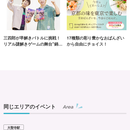
三四郎が早解きバトルに挑戦！
17種類の彩り豊かなおばんざい
リアル謎解きゲームの舞台"錦糸
から自由にチョイス！
町PARCO・楽天地"を巡る！
同じエリアのイベント
Area
大聖寺駅