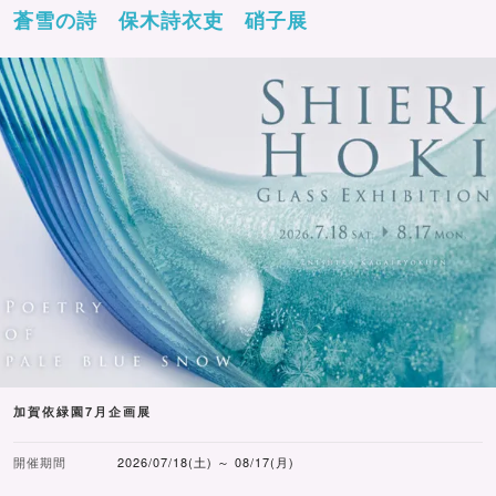
蒼雪の詩 保木詩衣吏 硝子展
加賀依緑園7月企画展
開催期間
2026/07/18(土) ～ 08/17(月)