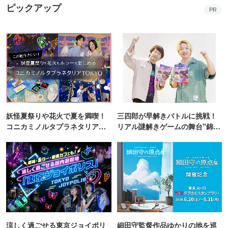
ピックアップ
PR
妖怪夏祭りや花火で夏を満喫！
三四郎が早解きバトルに挑戦！
コニカミノルタプラネタリア
リアル謎解きゲームの舞台"錦糸
TOKYO
町PARCO・楽天地"を巡る！
涼しく過ごせる東京ジョイポリ
細田守監督作品ゆかりの地を巡