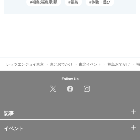
福島(福島県)駅
福島
体験・遊び
レッツエンジョイ東京
東北おでかけ
東北イベント
福島おでかけ
福
Follow Us
記事
イベント