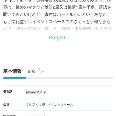
容は、長めのマクラと落語2席又は長講1席を予定。落語を
聞いてみたいけれど、寄席はハードルが…というあなた
も、文化堂ビルイベントスペースでのさくっと手軽な会な
ので、ぜひ一度遊びに行こう！ 噺家・玉屋柳勢（たまやり
ゅうせい）による古典落語を間近で観られる。当日予約な
続きを読む
しでも入場可。ふらっと行ってみよう。 ※未就学児入場
不可
基本情報
Info
最寄駅
福島(福島県)駅
会場
文化堂ビル1F イベントスペース