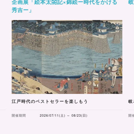
企画展「絵本太閤記×錦絵ー時代をかける
岐
秀吉ー」
江戸時代のベストセラーを楽しもう
岐
開催期間
2026/07/11(土) ～ 08/23(日)
開