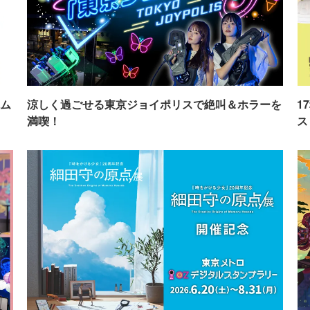
ム
涼しく過ごせる東京ジョイポリスで絶叫＆ホラーを
1
満喫！
ス