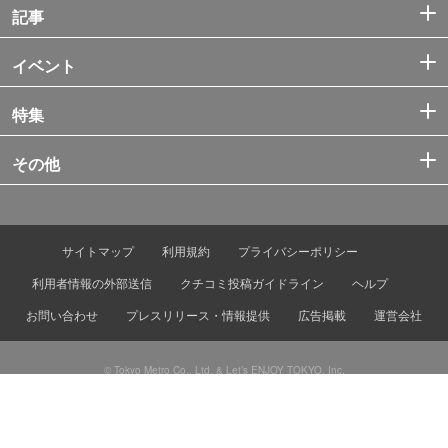
記事
イベント
特集
その他
サイトマップ
利用規約
プライバシーポリシー
利用者情報の外部送信
クチコミ投稿ガイドライン
ヘルプ
お問い合わせ
プレスリリース・情報提供
広告掲載
運営会社
© Tokyo Metro Co., Ltd. & Let’s ENJOY TOKYO, Inc.