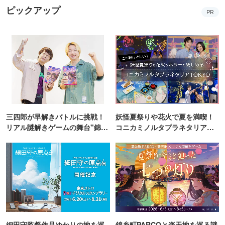
ピックアップ
PR
三四郎が早解きバトルに挑戦！
妖怪夏祭りや花火で夏を満喫！
リアル謎解きゲームの舞台"錦糸
コニカミノルタプラネタリア
町PARCO・楽天地"を巡る！
TOKYO
細田守監督作品ゆかりの地を巡
錦糸町PARCOと楽天地を巡る謎