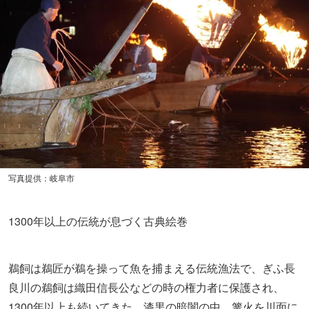
写真提供：岐阜市
1300年以上の伝統が息づく古典絵巻
鵜飼は鵜匠が鵜を操って魚を捕まえる伝統漁法で、ぎふ長
良川の鵜飼は織田信長公などの時の権力者に保護され、
1300年以上も続いてきた。漆黒の暗闇の中、篝火を川面に