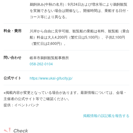
鵜飼休み(中秋の名月)：9月24日および増水等により鵜飼観覧
を実施できない場合は開催なし。開催時間は、乗船する日付・
コース等により異なる。
料金・費用
川岸から自由に見学可能、観覧船の乗船は有料、観覧船（乗合
船）料金は大人4,200円（繁忙日は5,100円）、子供2,100円
（繁忙日は2,600円）。
問い合わせ
岐阜市鵜飼観覧船事務所
058-262-0104
公式サイト
https://www.ukai-gifucity.jp/
※掲載内容が変更となっている場合があります。最新情報については、会場・
主催者の公式サイト等でご確認ください。
提供：イベントバンク
掲載情報の誤記載を報告する
Check