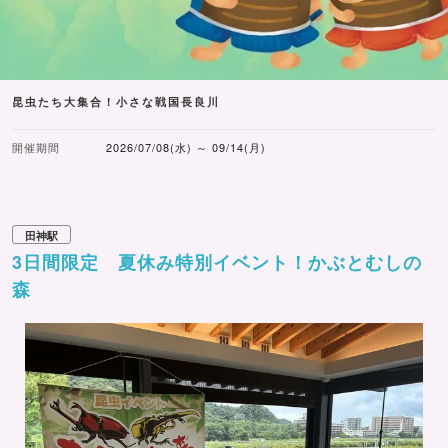
昆虫たち大集合！小さな戦国長良川
開催期間
2026/07/08(水) ～ 09/14(月)
田神駅
3日間限定 夏休み特別イベント！かぶとむしの
森