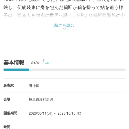
映し、伝統装束に身を包んだ鵜匠が鵜を操って鮎を追う様
子は、観る人を幽玄の世界へ誘う。HPより鵜飼観覧船の申
し込みができる。観覧船に乗船の際に、飲み物や食べ物を
続きを読む
持込むと風情ある雰囲気の中で、食事が楽しめる。
基本情報
Info
最寄駅
田神駅
会場
岐阜市湊町周辺
開催期間
2026/05/11(月) ～ 2026/10/15(木)
時間