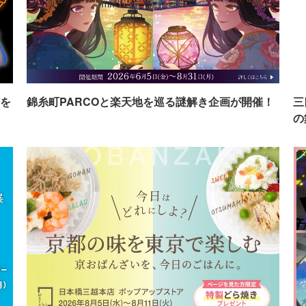
を
錦糸町PARCOと楽天地を巡る謎解き企画が開催！
三
の