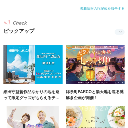
掲載情報の誤記載を報告する
Check
ピックアップ
PR
細田守監督作品ゆかりの地を巡
錦糸町PARCOと楽天地を巡る謎
って限定グッズがもらえるチャ
解き企画が開催！
ンス！