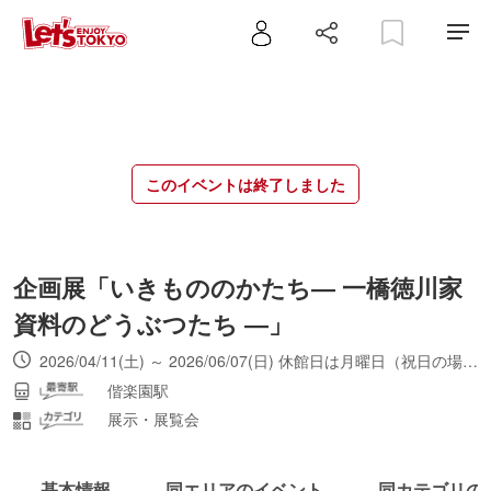
このイベントは終了しました
企画展「いきもののかたち― 一橋徳川家
資料のどうぶつたち ―」
2026/04/11(土) ～ 2026/06/07(日) 休館日は月曜日（祝日の場合はその翌日）。入館は16：30まで
偕楽園駅
展示・展覧会
基本情報
同エリアのイベント
同カテゴリの