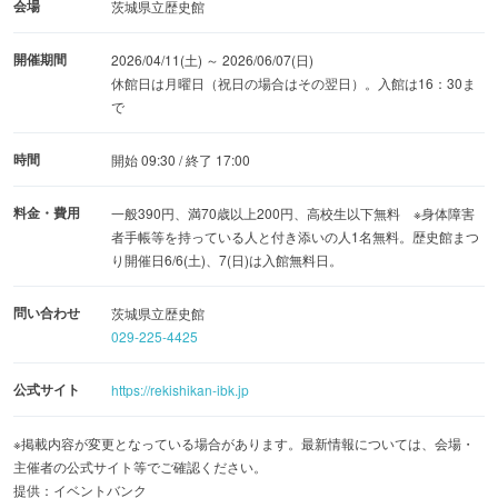
会場
茨城県立歴史館
開催期間
2026/04/11(土) ～ 2026/06/07(日)
休館日は月曜日（祝日の場合はその翌日）。入館は16：30ま
で
時間
開始 09:30 / 終了 17:00
料金・費用
一般390円、満70歳以上200円、高校生以下無料 ※身体障害
者手帳等を持っている人と付き添いの人1名無料。歴史館まつ
り開催日6/6(土)、7(日)は入館無料日。
問い合わせ
茨城県立歴史館
029-225-4425
公式サイト
https://rekishikan-ibk.jp
※掲載内容が変更となっている場合があります。最新情報については、会場・
主催者の公式サイト等でご確認ください。
提供：イベントバンク