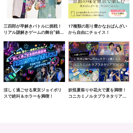
三四郎が早解きバトルに挑戦！
17種類の彩り豊かなおばんざい
リアル謎解きゲームの舞台"錦糸
から自由にチョイス！
町PARCO・楽天地"を巡る！
涼しく過ごせる東京ジョイポリ
妖怪夏祭りや花火で夏を満喫！
スで絶叫＆ホラーを満喫！
コニカミノルタプラネタリア
TOKYO