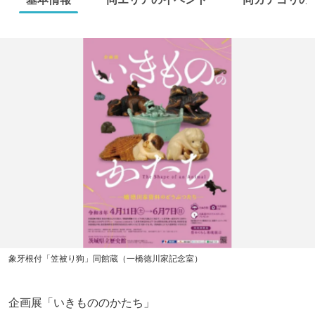
象牙根付「笠被り狗」同館蔵（一橋徳川家記念室）
企画展「いきもののかたち」