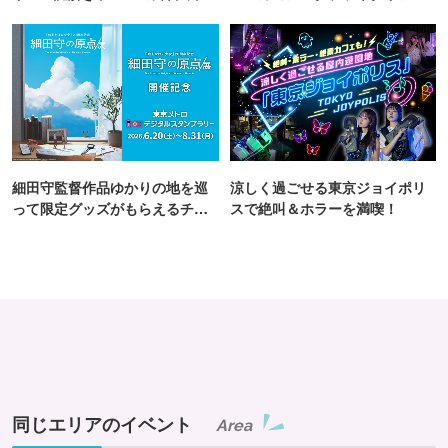
町PARCO・楽天地"を巡る！
TOKYO
細田守監督作品ゆかりの地を巡
涼しく過ごせる東京ジョイポリ
って限定グッズがもらえるチャ
スで絶叫＆ホラーを満喫！
ンス！
同じエリアのイベント
Area