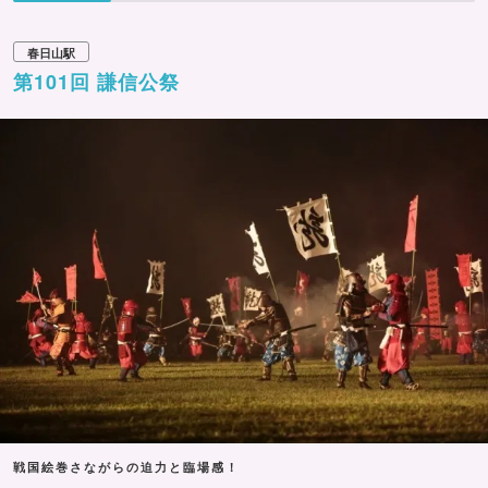
春日山駅
第101回 謙信公祭
戦国絵巻さながらの迫力と臨場感！