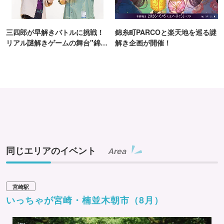
三四郎が早解きバトルに挑戦！
錦糸町PARCOと楽天地を巡る謎
リアル謎解きゲームの舞台"錦糸
解き企画が開催！
町PARCO・楽天地"を巡る！
同じエリアのイベント
Area
宮崎駅
いっちゃが宮崎・楠並木朝市（8月）