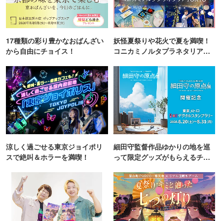
17種類の彩り豊かなおばんざい
妖怪夏祭りや花火で夏を満喫！
から自由にチョイス！
コニカミノルタプラネタリア
TOKYO
涼しく過ごせる東京ジョイポリ
細田守監督作品ゆかりの地を巡
スで絶叫＆ホラーを満喫！
って限定グッズがもらえるチャ
ンス！