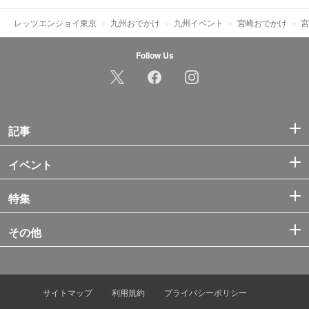
レッツエンジョイ東京
九州おでかけ
九州イベント
宮崎おでかけ
宮
Follow Us
記事
イベント
特集
その他
サイトマップ
利用規約
プライバシーポリシー