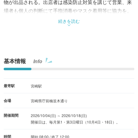
物が出品される。出店者は感染防止対策を講じて営業、来
場者も個人の判断にて手指消毒やマスク着用等に協力を。
出店一覧及び最新情報はInstagram参照。
続きを読む
基本情報
Info
最寄駅
宮崎駅
会場
宮崎県庁前楠並木通り
開催期間
2026/10/04(日) ～ 2026/10/18(日)
開催日は、毎月第1・第3日曜日（10月4日・18日）。
時間
開始 08:00 / 終了 12:00