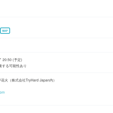
MAP
了 20:50 (予定)
後する可能性あり
（株式会社TryHard Japan内）
com