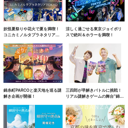
妖怪夏祭りや花火で夏を満喫！
涼しく過ごせる東京ジョイポリ
コニカミノルタプラネタリア
スで絶叫＆ホラーを満喫！
TOKYO
錦糸町PARCOと楽天地を巡る謎
三四郎が早解きバトルに挑戦！
解き企画が開催！
リアル謎解きゲームの舞台"錦糸
町PARCO・楽天地"を巡る！