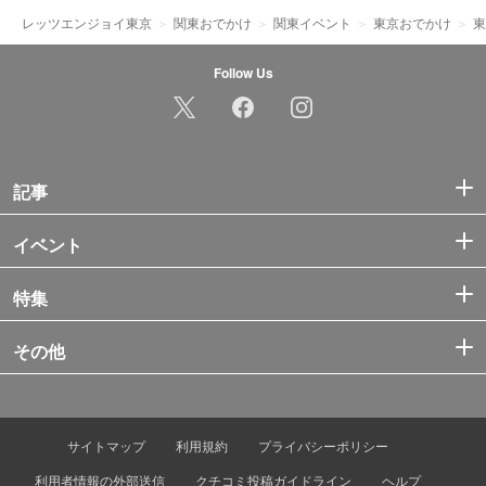
レッツエンジョイ東京
関東おでかけ
関東イベント
東京おでかけ
東
Follow Us
記事
イベント
特集
その他
サイトマップ
利用規約
プライバシーポリシー
利用者情報の外部送信
クチコミ投稿ガイドライン
ヘルプ