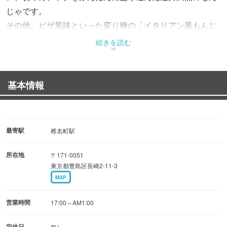
じゃです。
その他、ピザ風味といった変り種の「イタリアン風もんじ
ゃ」も人気です。
続きを読む
もんじゃ、お好み焼きの他、バター焼きも人気です。
常連さんから好評のキムチチャーハンなど注目メニューも
盛りだくさん。中でも和牛サーロインステーキは特に人気
基本情報
の逸品です。
最寄駅
椎名町駅
所在地
〒171-0051
東京都豊島区長崎2-11-3
MAP
営業時間
17:00～AM1:00
定休日
無し