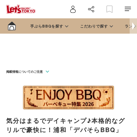
手ぶらBBQを探す
こだわりで探す
ランキ
掲載情報についてのご注意
気分はまるでデイキャンプ♪本格的なグ
リルで豪快に！浦和「デパそらBBQ」