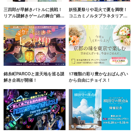
三四郎が早解きバトルに挑戦！
妖怪夏祭りや花火で夏を満喫！
リアル謎解きゲームの舞台"錦糸
コニカミノルタプラネタリア
町PARCO・楽天地"を巡る！
TOKYO
錦糸町PARCOと楽天地を巡る謎
17種類の彩り豊かなおばんざい
解き企画が開催！
から自由にチョイス！