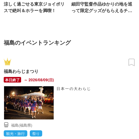
涼しく過ごせる東京ジョイポリ
細田守監督作品ゆかりの地を巡
スで絶叫＆ホラーを満喫！
って限定グッズがもらえるチャ
ンス！
福島のイベントランキング
福島わらじまつり
～ 2026/08/09(日)
日本一の大わらじ
福島(福島県)
観光・旅行
祭り