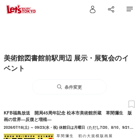
美術館図書館前駅周辺 展示・展覧会のイ
ベント
条件変更
KFB福島放送 開局45周年記念 松本市美術館所蔵 草間彌生 版
画の世界―反復と増殖―
2026/07/18(土) ～ 09/23(水・祝) 休館日は月曜日（ただし7/20、8/10、9/21は開館）、7/21（火）、8/12（水）
草間彌生 初の大規模版画展