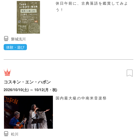
休日午前に、古典落語を鑑賞してみよ
う！
磐城浅川
体験・遊び
コスキン・エン・ハポン
2026/10/10(土) ～ 10/12(月・祝)
国内最大級の中南米音楽祭
松川