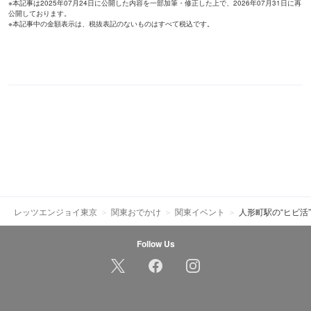
※本記事は2025年07月24日に公開した内容を一部加筆・修正した上で、2026年07月31日に再
公開しております。
※本記事中の金額表示は、税抜表記のないものはすべて税込です。
レッツエンジョイ東京
関東おでかけ
関東イベント
人形町駅の“ヒビ活
Follow Us