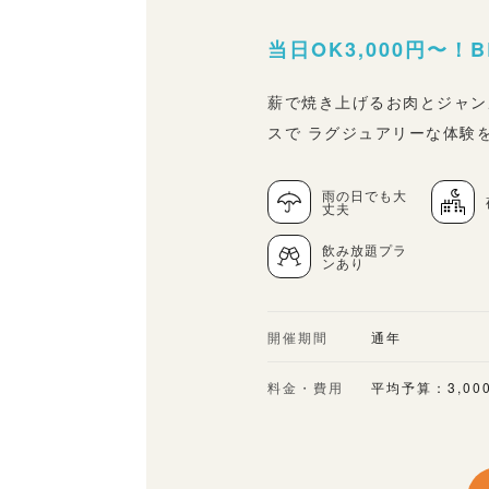
当日OK3,000円〜
薪で焼き上げるお肉とジャン
スで ラグジュアリーな体験
雨の日でも大
丈夫
飲み放題プラ
ンあり
開催期間
通年
料金・費用
平均予算：3,00