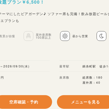
題プラン￥6,500！
テーマにしたビアガーデン♪ ソファー席も完備！飲み放題ビール
リエプランも
屋外座席数
夜景が自慢
昼から営業
100席以上
)～2026/09/30(水)
最寄駅
錦糸町駅 徒歩1
0円
座席数
総席数：180
屋外席：40
空席確認・予約
メニューを見る