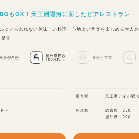
！BBQもOK！天王洲運河に面したビアレストラン
ルにとらわれない美味しい料理、心地よい音楽を楽しめる大人
を是非！
屋外座席数
夜景が自慢
昼から営業
100席以上
最寄駅
天王洲アイル駅 
0円～
座席数
総席数：350
屋外席：200