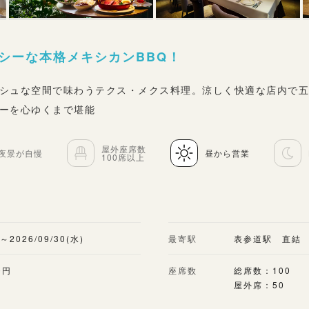
シーな本格メキシカンBBQ！
シュな空間で味わうテクス・メクス料理。涼しく快適な店内で
ーを心ゆくまで堪能
屋外座席数
夜景が自慢
昼から営業
100席以上
)～2026/09/30(水)
最寄駅
表参道駅 直結
0円
座席数
総席数：100
屋外席：50