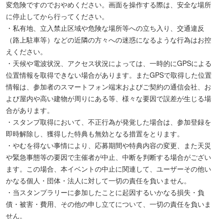
変危険ですのでおやめください。画面を操作する際は、安全な場所
に停止してから行ってください。
・私有地、立入禁止区域や危険な場所等への立ち入り、交通違反
（路上駐車等）などの近隣の方々への迷惑になるような行為はお控
えください。
・天候や電波状況、アクセス状況によっては、一時的にGPSによる
位置情報を取得できない場合があります。またGPSで取得した位置
情報は、参加者のスマートフォン端末およびご契約の通信会社、お
よび屋内や高い建物が周りにある等、様々な要因で誤差が生じる場
合があります。
・スタンプ取得において、不正行為が発覚した場合は、参加登録を
即時解除し、獲得した特典も無効となる措置をとります。
・やむを得ない事情により、応募期間や特典内容の変更、また天災
や緊急事態等の要因で主催者が中止、中断を判断する場合がござい
ます。この場合、本イベントの中止に関連して、ユーザーその他い
かなる個人・団体・法人に対して一切の責任を負いません。
・当スタンプラリーに参加したことに起因するいかなる損失・負
債・被害・費用、その他の申し立てについて、一切の責任を負いま
せん。