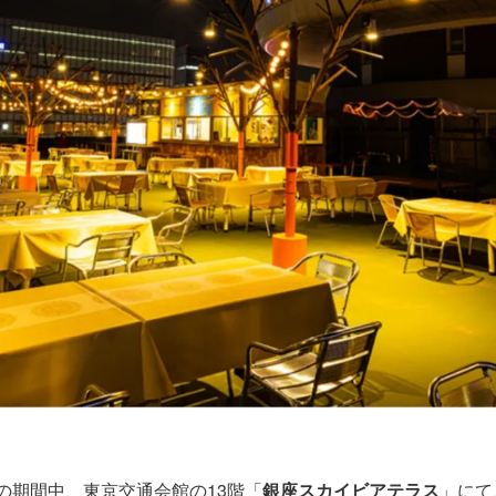
）の期間中、東京交通会館の13階「
銀座スカイビアテラス
」にて