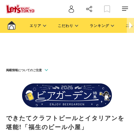
エリア
こだわり
ランキング
ニュ
掲載情報についてのご注意
できたてクラフトビールとイタリアンを
堪能!「福生のビール小屋」