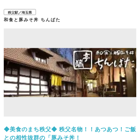
※ギフトチケット500円分付き
秩父駅／埼玉県
③【NEW！】丘の上観覧席(デラックス)限定4区画
和食と豚みそ丼 ちんばた
9,900円(税込)/最大4名まで
※ギフトチケット 2,000円分(500円×4枚)付き
④丘の上観覧席 限定40席
1,650円(1人1席、税込)
※ギフトチケット500円分付き
⑤【ペット同伴可】ゆったりグループ観覧席 限定6区画
9,900円(税込)/最大6人まで
※ギフトチケット3,000円分(500円×6枚)付き
⑥【ペット同伴可】ヴァイキングホールテラス観覧席 限定
22区画
6,600円(税込)/最大4人まで
※ギフトチケット2,000円分(500円×4枚)付き
◆美食のまち秩父◆ 秩父名物！！あつあつ！ご飯
との相性抜群の「豚みそ丼！