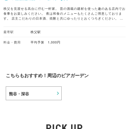
秩父を見渡せる高台に佇む一軒家。 昔の酒蔵の建材を使った趣のある店内でお
食事をお楽しみください。 夜は和食のメニューもたくさんご用意しておりま
す。 店主こだわりの日本酒、焼酎と共にゆったりとおくつろぎください。 秩
父のイチローズモルトも各種ご用意しております。 無料送迎承ります！（４名
様から、要予約） facebook「ちんばた」もよろしくお願いします。 当店自家
最寄駅
秩父駅
製の味噌に漬けた「豚みそ丼」 味噌漬けにした豚肉を豚カツに「みそ漬け豚カ
ツ」 大きめのカツを甘辛ダレに漬けた「わらじカツ丼」 豚肉みそ漬けの配送
料金・費用
平均予算 1,000円
もお電話にて受け付けております。4箱（4800円）〜
こちらもおすすめ！周辺のビアガーデン
熊谷・深谷
PICK UP