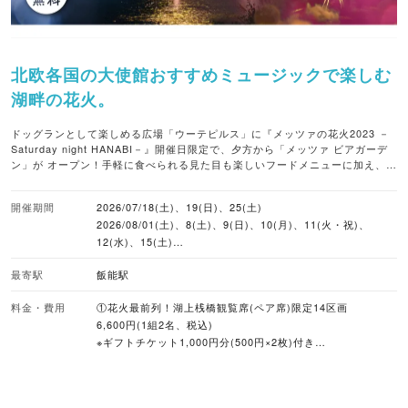
北欧各国の大使館おすすめミュージックで楽しむ
湖畔の花火。
ドッグランとして楽しめる広場「ウーテピルス」に『メッツァの花火2023 －
Saturday night HANABI－』開催日限定で、夕方から「メッツァ ビアガーデ
ン」が オープン！手軽に食べられる見た目も楽しいフードメニューに加え、ス
ウェーデンの夏の風習にちなんだザリガニプレートも限定販売。ドリンクは、
フィンランド・テーレンペリ蒸留所からIWSC（インターナショナル・ワイ
開催期間
2026/07/18(土)、19(日)、25(土)
ン・アンド・スピリッツ・コンペティション）2020金賞の「SAVU」ウィスキ
2026/08/01(土)、8(土)、9(日)、10(月)、11(火・祝)、
ーを使ったハイボールがおすすめです。湖面に写る色鮮やかな花火が間近に見
られる特別な空間で、夏の夜のひとときを満喫することができます。
12(水)、15(土)
2026/09/12(土)、19(土)、20(日)、21(月・祝)、22(火・祝)
最寄駅
飯能駅
※8月9日(日)は「ムーミンの日記念 花火大会2026」を開催
(予定)
料金・費用
①花火最前列！湖上桟橋観覧席(ペア席)限定14区画
6,600円(1組2名、税込)
※ギフトチケット1,000円分(500円×2枚)付き
②ボートデッキ観覧席 限定60席
1,760円(1人1席、税込)