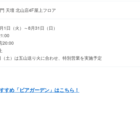
門 天壇 北山店4F屋上フロア
年7月1日（火）～8月31日（日）
1:00
20:00
止
6日（土）は五山送り火に合わせ、特別営業を実施予定
すすめ「ビアガーデン」はこちら！