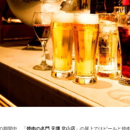
）の期間中、「
焼肉の名門 天壇 北山店
」の屋上ではビールと焼肉