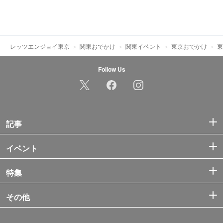
レッツエンジョイ東京
関東おでかけ
関東イベント
東京おでかけ
東
Follow Us
記事
イベント
特集
その他