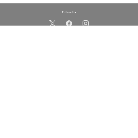
Follow Us
ロ活
シーズン
体験・遊び
食
ランキング
玉県
千葉県
銀座
築地
東京駅・丸の内
日本橋
浜松町
新橋
お台場
豊洲
秋葉原
御茶ノ水
神保町
飯田橋・神楽坂
水道橋
品川
大井町
吉祥寺
下北沢
自由が丘
三軒茶屋
蒲田
町田
立川
八王
ピング
体験・遊び
展示・展覧会
スポーツ
アニメ・漫画・ゲーム
会
子どもと一緒