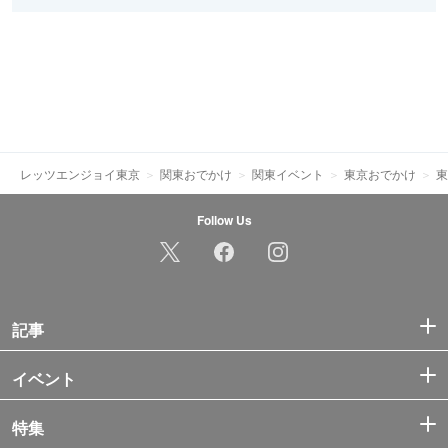
レッツエンジョイ東京
関東おでかけ
関東イベント
東京おでかけ
東
Follow Us
記事
イベント
特集