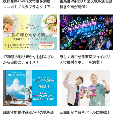
妖怪夏祭りや花火で夏を満喫！
錦糸町PARCOと楽天地を巡る謎
コニカミノルタプラネタリア
解き企画が開催！
TOKYO
17種類の彩り豊かなおばんざい
涼しく過ごせる東京ジョイポリ
から自由にチョイス！
スで絶叫＆ホラーを満喫！
細田守監督作品ゆかりの地を巡
三四郎が早解きバトルに挑戦！