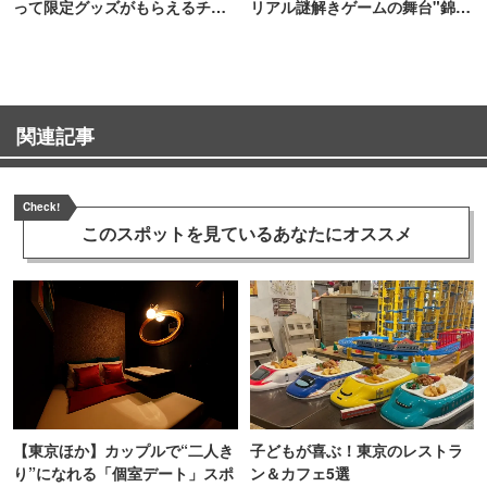
って限定グッズがもらえるチャ
リアル謎解きゲームの舞台"錦糸
ンス！
町PARCO・楽天地"を巡る！
関連記事
Check!
このスポットを見ている
あなたにオススメ
【東京ほか】カップルで“二人き
子どもが喜ぶ！東京のレストラ
り”になれる「個室デート」スポ
ン＆カフェ5選