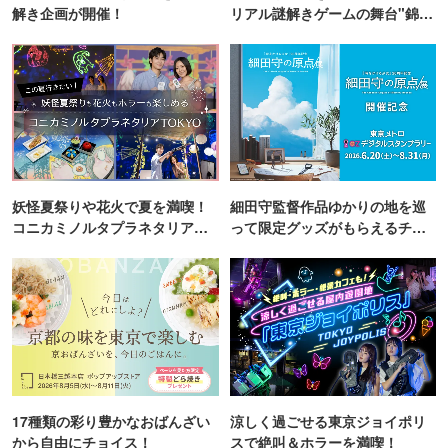
解き企画が開催！
リアル謎解きゲームの舞台"錦糸
町PARCO・楽天地"を巡る！
妖怪夏祭りや花火で夏を満喫！
細田守監督作品ゆかりの地を巡
コニカミノルタプラネタリア
って限定グッズがもらえるチャ
TOKYO
ンス！
17種類の彩り豊かなおばんざい
涼しく過ごせる東京ジョイポリ
から自由にチョイス！
スで絶叫＆ホラーを満喫！