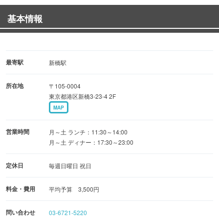
・イサーン料理コース→ディープなタイ料理を楽しみたい
基本情報
方にオススメ♪
魅力その２：『本格タイ料理』
自慢の料理をご紹介♪
最寄駅
新橋駅
【カオソーイ】タイ北部のカレー麺。ＴＶに紹介されまし
所在地
〒105-0004
た。
東京都港区新橋3-23-4 2F
MAP
魅力その３：美空間
タイをイメージした美空間は個室使いや貸切パーティーに
営業時間
月～土 ランチ：11:30～14:00
最適。
月～土 ディナー：17:30～23:00
定休日
毎週日曜日 祝日
【タイ料理で宴会】【タイ料理でパーティー】【タイ料理
で記念日】
料金・費用
平均予算 3,500円
【新橋でタイ料理】【タイ料理を堪能】
問い合わせ
03-6721-5220