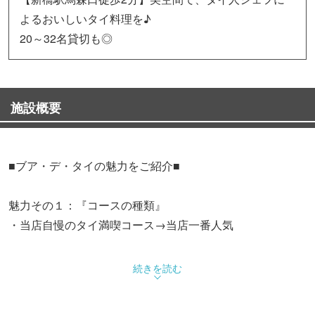
よるおいしいタイ料理を♪
20～32名貸切も◎
施設概要
■ブア・デ・タイの魅力をご紹介■
魅力その１：『コースの種類』
・当店自慢のタイ満喫コース→当店一番人気
・初めての方にも！タイコース→タイ料理が食べ慣れてい
続きを読む
ない方にお薦め！ 会社の宴会や大人数のパーティーに