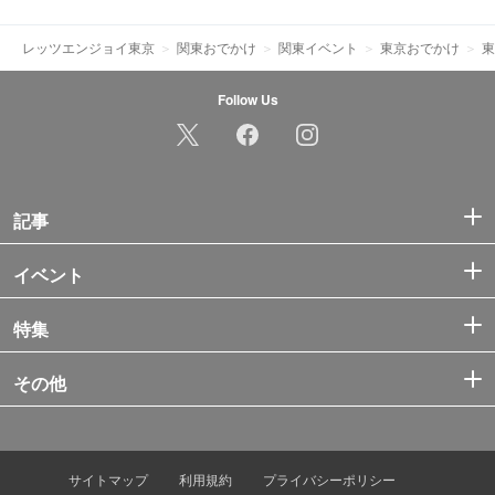
レッツエンジョイ東京
関東おでかけ
関東イベント
東京おでかけ
東
Follow Us
記事
イベント
特集
その他
サイトマップ
利用規約
プライバシーポリシー