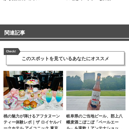
関連記事
Check!
このスポットを見ている
あなたにオススメ
桃の魅力が弾けるアフタヌーン
岐阜県のご当地ビール、郡上八
ティー体験レポ｜ザ ロイヤルパ
幡麦酒こぼこぼ「ペールエー
ークホテル アイコニック 東京汐
ル」を実飲！アンテナショップ