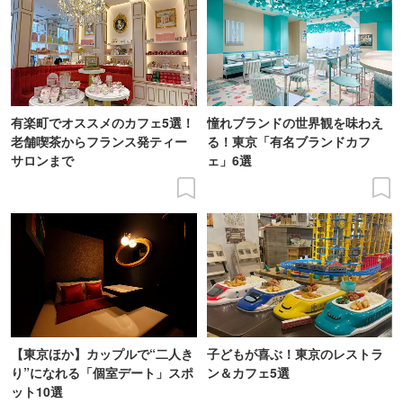
有楽町でオススメのカフェ5選！
憧れブランドの世界観を味わえ
老舗喫茶からフランス発ティー
る！東京「有名ブランドカフ
サロンまで
ェ」6選
【東京ほか】カップルで“二人き
子どもが喜ぶ！東京のレストラ
り”になれる「個室デート」スポ
ン＆カフェ5選
ット10選