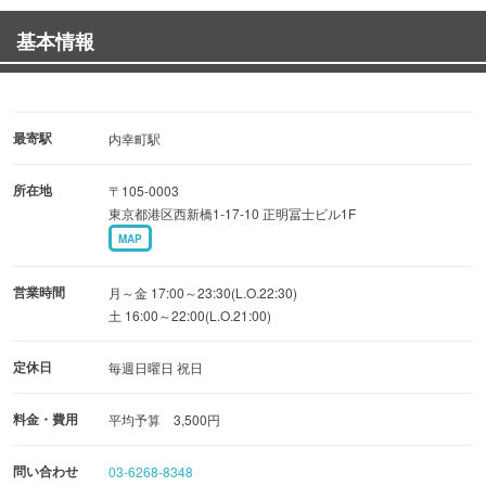
【松】（お料理10品と飲み放題2時間）5,000円
基本情報
最寄駅
内幸町駅
所在地
〒105-0003
東京都港区西新橋1-17-10 正明冨士ビル1F
MAP
営業時間
月～金 17:00～23:30(L.O.22:30)
土 16:00～22:00(L.O.21:00)
定休日
毎週日曜日 祝日
料金・費用
平均予算 3,500円
問い合わせ
03-6268-8348