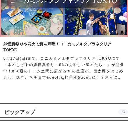
妖怪夏祭りや花火で夏を満喫！コニカミノルタプラネタリア
TOKYO
9月27日(日)まで、コニカミノルタプラネタリアTOKYOにて
『水木しげるの妖怪夏祭り～88のあやしい星座たち～』が開催
中！360度のドーム空間に広がる88の星座が、鬼太郎をはじめ
とした妖怪たちを映す&quot;妖怪星座&quot;に！？さらに例
年人気の夏祭り屋台も妖怪仕様で登場！怪しくもどこか愛らし
い妖怪たちが潜む不思議な空間に、ぜひ訪れてみて！
ピックアップ
PR