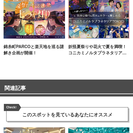
錦糸町PARCOと楽天地を巡る謎
妖怪夏祭りや花火で夏を満喫！
解き企画が開催！
コニカミノルタプラネタリア
TOKYO
関連記事
Check!
このスポットを見ている
あなたにオススメ