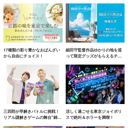
17種類の彩り豊かなおばんざい
細田守監督作品ゆかりの地を巡
から自由にチョイス！
って限定グッズがもらえるチャ
ンス！
三四郎が早解きバトルに挑戦！
涼しく過ごせる東京ジョイポリ
リアル謎解きゲームの舞台"錦糸
スで絶叫＆ホラーを満喫！
町PARCO・楽天地"を巡る！