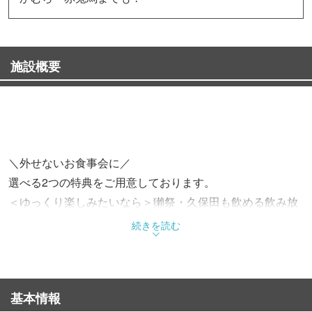
施設概要
＼外せないお食事会に／
選べる2つの特典をご用意しております。
＜ゆっくり楽しみたいなら＞獺祭・久保田も飲める飲み放
題を3時間に延長
続きを読む
＜少人数におすすめ＞コース価格より10％OFF（割引上限
5,000円）
基本情報
特典はどちらか1つをお選びください。（一部コース対象