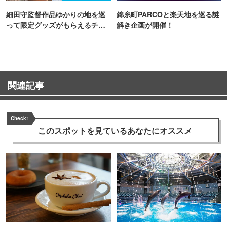
細田守監督作品ゆかりの地を巡
錦糸町PARCOと楽天地を巡る謎
って限定グッズがもらえるチャ
解き企画が開催！
ンス！
関連記事
Check!
このスポットを見ている
あなたにオススメ