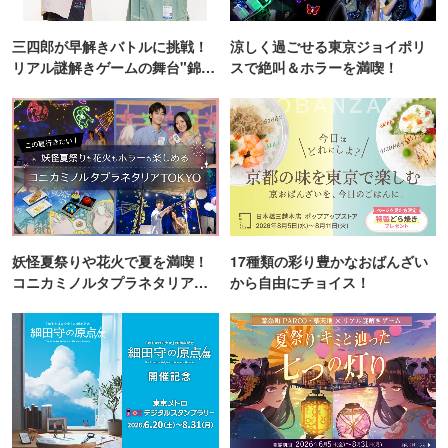
三四郎が早解きバトルに挑戦！
涼しく過ごせる東京ジョイポリ
リアル謎解きゲームの舞台"錦糸
スで絶叫＆ホラーを満喫！
町PARCO・楽天地"を巡る！
妖怪夏祭りや花火で夏を満喫！
17種類の彩り豊かなおばんざい
コニカミノルタプラネタリア
から自由にチョイス！
TOKYO