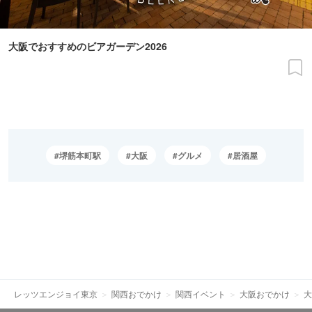
大阪でおすすめのビアガーデン2026
堺筋本町駅
大阪
グルメ
居酒屋
レッツエンジョイ東京
関西おでかけ
関西イベント
大阪おでかけ
大