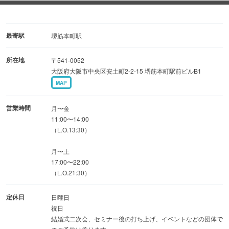
外）
ネット予約OK◎人気の日程はすぐに埋まってしまうので、
ご予約はお早めに。
最寄駅
堺筋本町駅
所在地
〒541-0052
只今、個室の最少人数を8名様〜に緩和中。先着順のご案
大阪府大阪市中央区安土町2-2-15 堺筋本町駅前ビルB1
内とさせていただきます。
MAP
営業時間
月〜金
11:00〜14:00
（L.O.13:30）
月〜土
17:00〜22:00
（L.O.21:30）
定休日
日曜日
祝日
結婚式二次会、セミナー後の打ち上げ、イベントなどの団体で