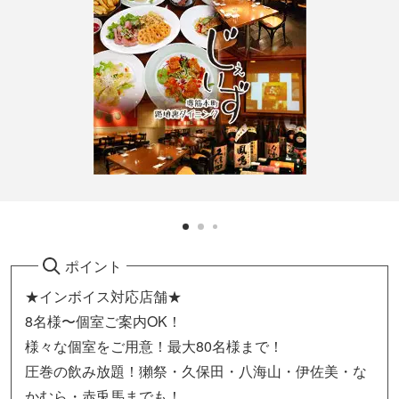
ポイント
★インボイス対応店舗★
8名様〜個室ご案内OK！
様々な個室をご用意！最大80名様まで！
圧巻の飲み放題！獺祭・久保田・八海山・伊佐美・な
かむら・赤兎馬までも！