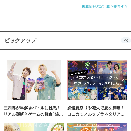
掲載情報の誤記載を報告する
ピックアップ
PR
三四郎が早解きバトルに挑戦！
妖怪夏祭りや花火で夏を満喫！
リアル謎解きゲームの舞台"錦糸
コニカミノルタプラネタリア
町PARCO・楽天地"を巡る！
TOKYO