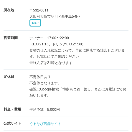
所在地
〒532-0011
大阪府大阪市淀川区西中島5-8-7
MAP
営業時間
ディナー 17:00〜22:00
（L.O.21:15、ドリンクL.O.21:30）
食材の仕入れ状況によって、早めに閉店する場合もございま
す。お電話にてご確認ください
最終入店は21時となります
定休日
不定休日あり
不定休となります。
確認はGoogle検索「博多もつ鍋 善し」またはお電話にてお
願いします。
料金・費用
平均予算 5,000円
公式サイト
ぐるなび店舗サイト