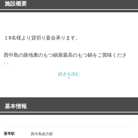
施設概要
１8名様より貸切り宴会承ります。
西中島の路地裏のもつ鍋屋最高のもつ鍋をご賞味くださ
い。
続きを読む
もつ鍋は厳選された、国産牛の生もつ（小腸）のみを使
用！
九州直送の馬刺し盛り合わせは、もつ鍋と共に人気の一品
基本情報
です。
ドリンク類は120種類以上
・特に女性のお客様にご好評いただいております
梅酒・果実酒は、圧巻の種類と品揃えです♪
最寄駅
西中島南方駅