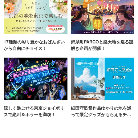
17種類の彩り豊かなおばんざい
錦糸町PARCOと楽天地を巡る謎
から自由にチョイス！
解き企画が開催！
涼しく過ごせる東京ジョイポリ
細田守監督作品ゆかりの地を巡
スで絶叫＆ホラーを満喫！
って限定グッズがもらえるチャ
ンス！