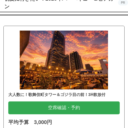
PR
ン
大人数に！歌舞伎町タワー＆ゴジラ目の前！3H飲放付
空席確認・予約
平均予算 3,000円