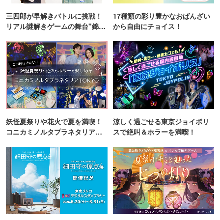
三四郎が早解きバトルに挑戦！
17種類の彩り豊かなおばんざい
リアル謎解きゲームの舞台"錦糸
から自由にチョイス！
町PARCO・楽天地"を巡る！
妖怪夏祭りや花火で夏を満喫！
涼しく過ごせる東京ジョイポリ
コニカミノルタプラネタリア
スで絶叫＆ホラーを満喫！
TOKYO