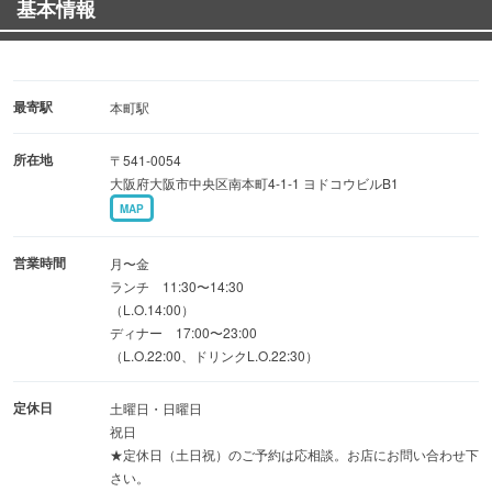
基本情報
お客様に安心、安全にご来店頂けるように
感謝の気持ちをたっぷりおもてなしさせていただきます。
美味しい料理、美味しいお酒を是非遊遊本町駅前店でお待
最寄駅
本町駅
ちしております。
所在地
〒541-0054
大阪府大阪市中央区南本町4-1-1 ヨドコウビルB1
MAP
営業時間
月〜金
ランチ 11:30〜14:30
（L.O.14:00）
ディナー 17:00〜23:00
（L.O.22:00、ドリンクL.O.22:30）
定休日
土曜日・日曜日
祝日
★定休日（土日祝）のご予約は応相談。お店にお問い合わせ下
さい。