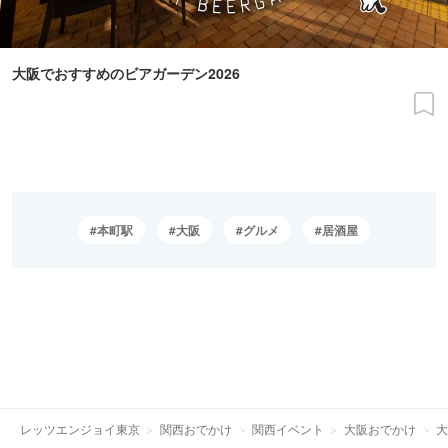
大阪でおすすめのビアガーデン2026
本町駅
大阪
グルメ
居酒屋
レッツエンジョイ東京
関西おでかけ
関西イベント
大阪おでかけ
大