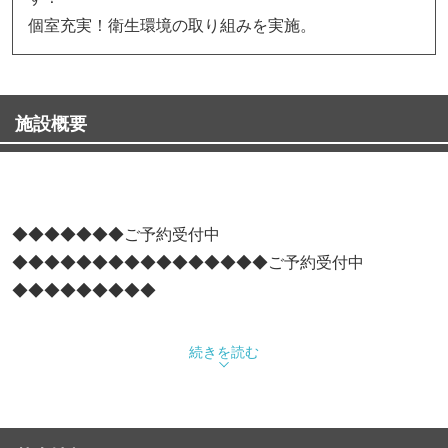
個室充実！衛生環境の取り組みを実施。
施設概要
◆◆◆◆◆◆◆ご予約受付中
◆◆◆◆◆◆◆◆◆◆◆◆◆◆◆◆ご予約受付中
◆◆◆◆◆◆◆◆◆
2026年夏の特別コース飲み放題付き4500円税込
続きを読む
【お得度MAX】2026年夏の特別バリューコース飲み放題付
き3980円税込