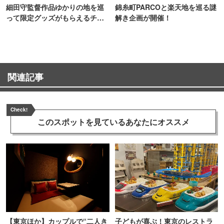
細田守監督作品ゆかりの地を巡
錦糸町PARCOと楽天地を巡る謎
って限定グッズがもらえるチャ
解き企画が開催！
ンス！
関連記事
Check!
このスポットを見ている
あなたにオススメ
【東京ほか】カップルで“二人き
子どもが喜ぶ！東京のレストラ