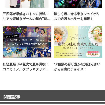
三四郎が早解きバトルに挑戦！
涼しく過ごせる東京ジョイポリ
リアル謎解きゲームの舞台"錦糸
スで絶叫＆ホラーを満喫！
町PARCO・楽天地"を巡る！
妖怪夏祭りや花火で夏を満喫！
17種類の彩り豊かなおばんざい
コニカミノルタプラネタリア
から自由にチョイス！
TOKYO
関連記事