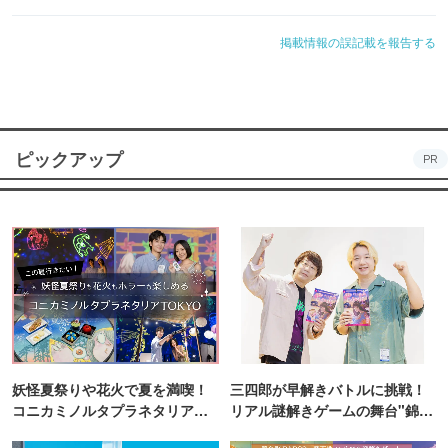
掲載情報の誤記載を報告する
ピックアップ
PR
妖怪夏祭りや花火で夏を満喫！
三四郎が早解きバトルに挑戦！
コニカミノルタプラネタリア
リアル謎解きゲームの舞台"錦糸
TOKYO
町PARCO・楽天地"を巡る！