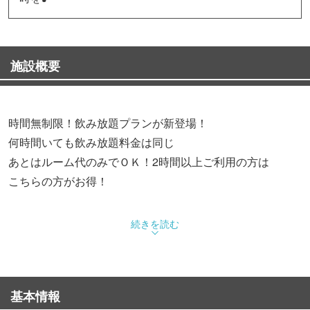
施設概要
時間無制限！飲み放題プランが新登場！
何時間いても飲み放題料金は同じ
あとはルーム代のみでＯＫ！2時間以上ご利用の方は
こちらの方がお得！
全席完全個室でご宴会・2次会・3次会・貸切宴会ご利用頂
続きを読む
けます♪
大好評のデュアルプロジェクタールームで大迫力の音と映
基本情報
像を体感でき