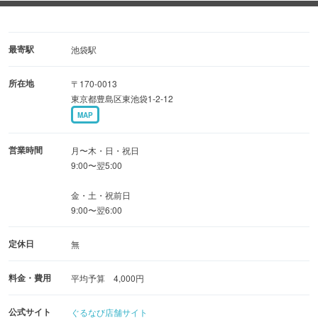
ゆったりとくつろげるワンランク上の「ファーストクラス
ルーム」など
設備が充実
最寄駅
池袋駅
所在地
〒170-0013
種類豊富なドリンク・フードメニューもご用意
東京都豊島区東池袋1-2-12
ブルーレイ/DVD再生対応で無料WiFiも完備
MAP
スマホやPCも接続可能でテレワークにもおすすめ
営業時間
月〜木・日・祝日
電子タバコ専用ルームも御座います
9:00〜翌5:00
金・土・祝前日
各種電子マネー・QR決済にも対応
9:00〜翌6:00
学生用フリータイムなどお得なプランもございます♪
定休日
無
料金・費用
平均予算 4,000円
公式サイト
ぐるなび店舗サイト