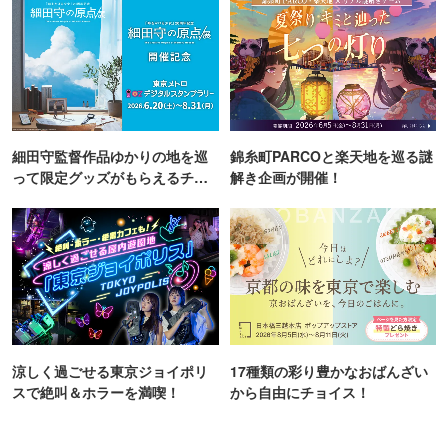
細田守監督作品ゆかりの地を巡
錦糸町PARCOと楽天地を巡る謎
って限定グッズがもらえるチャ
解き企画が開催！
ンス！
涼しく過ごせる東京ジョイポリ
17種類の彩り豊かなおばんざい
スで絶叫＆ホラーを満喫！
から自由にチョイス！