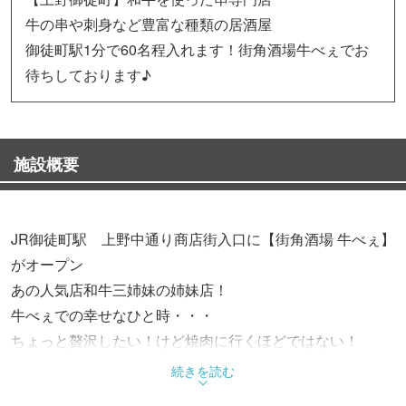
牛の串や刺身など豊富な種類の居酒屋
御徒町駅1分で60名程入れます！街角酒場牛べぇでお
待ちしております♪
施設概要
JR御徒町駅 上野中通り商店街入口に【街角酒場 牛べぇ】
がオープン
あの人気店和牛三姉妹の姉妹店！
牛べぇでの幸せなひと時・・・
ちょっと贅沢したい！けど焼肉に行くほどではない！
そんな時に気軽に寄れる居酒屋を目指しました
続きを読む