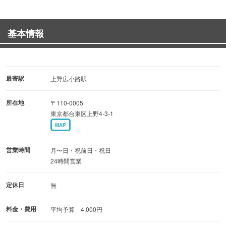
居酒屋、焼肉、焼き鳥を思う存分牛べぇでお楽しみくださ
い
基本情報
美味しい料理で気分よく酔いたいお客様に楽しいひと時を
♪
御膳以外もディナー帯に豊富なメニュー盛りだくさん！
最寄駅
上野広小路駅
コース料理もご用しておりますので、和牛を使った料理を
所在地
〒110-0005
是非ご堪能ください
東京都台東区上野4-3-1
MAP
営業時間
月〜日・祝前日・祝日
24時間営業
定休日
無
料金・費用
平均予算 4,000円