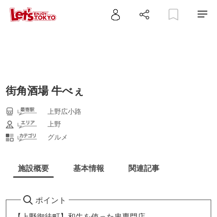
街角酒場 牛べぇ
上野広小路
上野
グルメ
施設概要
基本情報
関連記事
ポイント
【上野御徒町】和牛を使った串専門店