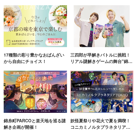
ンス！
17種類の彩り豊かなおばんざい
三四郎が早解きバトルに挑戦！
から自由にチョイス！
リアル謎解きゲームの舞台"錦糸
町PARCO・楽天地"を巡る！
錦糸町PARCOと楽天地を巡る謎
妖怪夏祭りや花火で夏を満喫！
解き企画が開催！
コニカミノルタプラネタリア
TOKYO