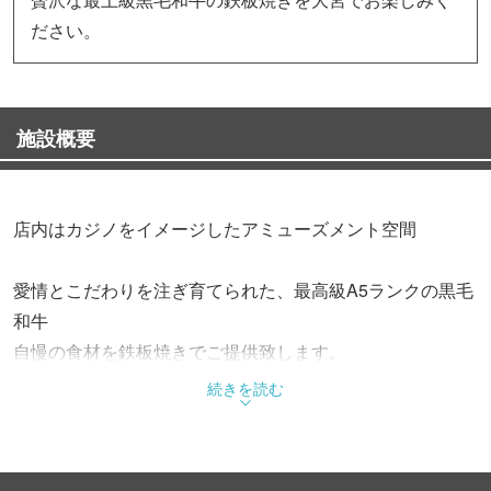
ださい。
施設概要
店内はカジノをイメージしたアミューズメント空間
愛情とこだわりを注ぎ育てられた、最高級A5ランクの黒毛
和牛
自慢の食材を鉄板焼きでご提供致します。
続きを読む
柔らかい肉身と芳醇な香り、口に入れた瞬間にトロける上
質な味わい…
「五感」で味わう食材と、真心のこもったおもてなしと上