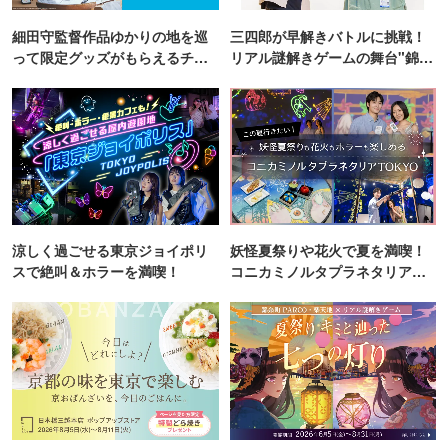
細田守監督作品ゆかりの地を巡
三四郎が早解きバトルに挑戦！
って限定グッズがもらえるチャ
リアル謎解きゲームの舞台"錦糸
ンス！
町PARCO・楽天地"を巡る！
涼しく過ごせる東京ジョイポリ
妖怪夏祭りや花火で夏を満喫！
スで絶叫＆ホラーを満喫！
コニカミノルタプラネタリア
TOKYO