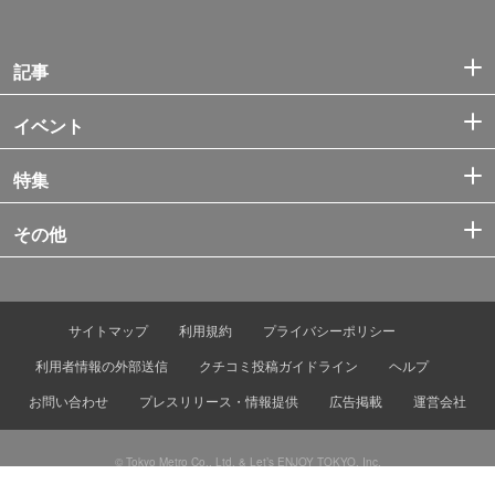
記事
イベント
特集
その他
サイトマップ
利用規約
プライバシーポリシー
利用者情報の外部送信
クチコミ投稿ガイドライン
ヘルプ
お問い合わせ
プレスリリース・情報提供
広告掲載
運営会社
© Tokyo Metro Co., Ltd. & Let’s ENJOY TOKYO, Inc.