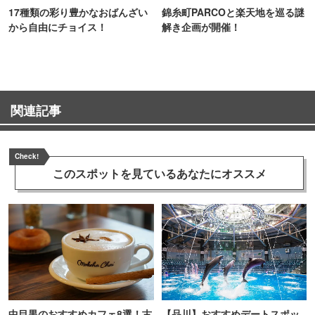
17種類の彩り豊かなおばんざい
錦糸町PARCOと楽天地を巡る謎
から自由にチョイス！
解き企画が開催！
関連記事
Check!
このスポットを見ている
あなたにオススメ
中目黒のおすすめカフェ8選！古
【品川】おすすめデートスポッ