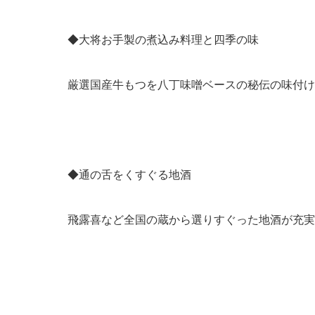
◆大将お手製の煮込み料理と四季の味
厳選国産牛もつを八丁味噌ベースの秘伝の味付け
◆通の舌をくすぐる地酒
飛露喜など全国の蔵から選りすぐった地酒が充実