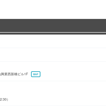
西山興業西新橋ビル1F
MAP
2:30）