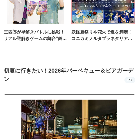
三四郎が早解きバトルに挑戦！
妖怪夏祭りや花火で夏を満喫！
リアル謎解きゲームの舞台"錦糸
コニカミノルタプラネタリア
町PARCO・楽天地"を巡る！
TOKYO
初夏に行きたい！2026年バーベキュー＆ビアガーデ
ン
PR