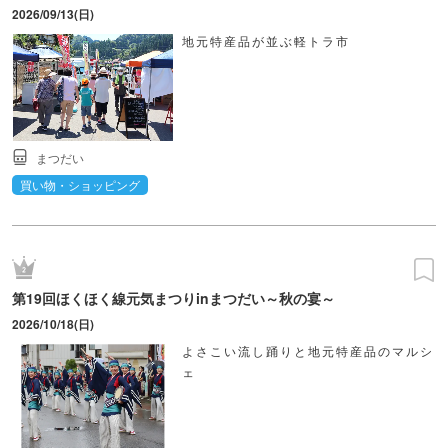
2026/09/13(日)
地元特産品が並ぶ軽トラ市
まつだい
買い物・ショッピング
第19回ほくほく線元気まつりinまつだい～秋の宴～
2026/10/18(日)
よさこい流し踊りと地元特産品のマルシ
ェ