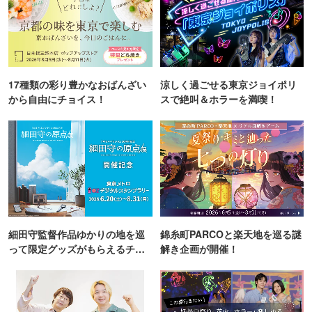
17種類の彩り豊かなおばんざい
涼しく過ごせる東京ジョイポリ
から自由にチョイス！
スで絶叫＆ホラーを満喫！
細田守監督作品ゆかりの地を巡
錦糸町PARCOと楽天地を巡る謎
って限定グッズがもらえるチャ
解き企画が開催！
ンス！