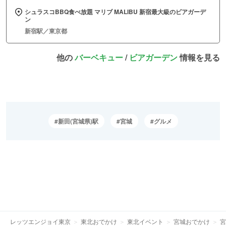
シュラスコBBQ食べ放題 マリブ MALIBU 新宿最大級のビアガーデ
ン
新宿駅／東京都
他の
バーベキュー
/
ビアガーデン
情報を見る
新田(宮城県)駅
宮城
グルメ
レッツエンジョイ東京
東北おでかけ
東北イベント
宮城おでかけ
宮