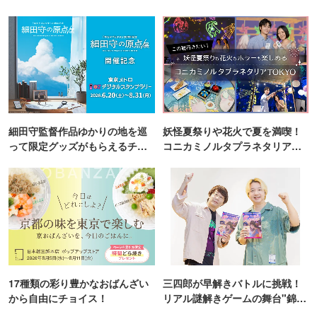
細田守監督作品ゆかりの地を巡
妖怪夏祭りや花火で夏を満喫！
って限定グッズがもらえるチャ
コニカミノルタプラネタリア
ンス！
TOKYO
17種類の彩り豊かなおばんざい
三四郎が早解きバトルに挑戦！
から自由にチョイス！
リアル謎解きゲームの舞台"錦糸
町PARCO・楽天地"を巡る！