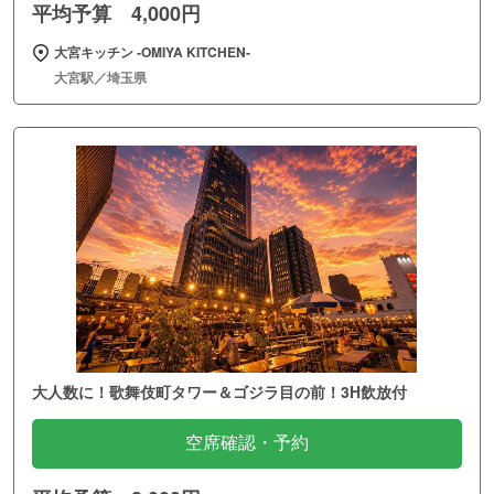
平均予算 4,000円
大宮キッチン ‐OMIYA KITCHEN‐
大宮駅／埼玉県
大人数に！歌舞伎町タワー＆ゴジラ目の前！3H飲放付
空席確認・予約