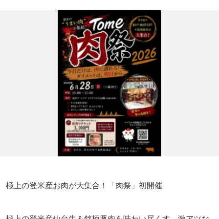
極上の登米産お肉が大集合！「肉祭」初開催
極上の登米産仙台牛＆銘柄豚肉を味わい尽くす、激アツな