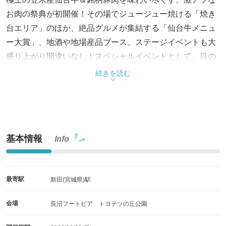
お肉の祭典が初開催！その場でジュージュー焼ける「焼き
台エリア」のほか、絶品グルメが集結する「仙台牛メニュ
ー大賞」、地酒や地場産品ブース、ステージイベントも大
盛り上がり間違いなし！スペシャルイベントとして、目の
前で豪快に焼き上げる「牛の丸焼き」があるよ！お肉好き
続きを読む
にはたまらない超目玉企画が満載！お腹を空かせて、長沼
フートピア公園へ全員集合！
基本情報
Info
最寄駅
新田(宮城県)駅
会場
長沼フートピア トヨテツの丘公園