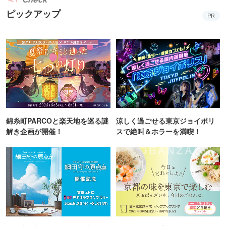
ピックアップ
PR
錦糸町PARCOと楽天地を巡る謎
涼しく過ごせる東京ジョイポリ
解き企画が開催！
スで絶叫＆ホラーを満喫！