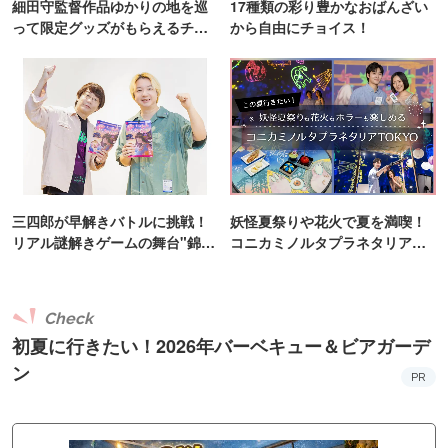
細田守監督作品ゆかりの地を巡
17種類の彩り豊かなおばんざい
って限定グッズがもらえるチャ
から自由にチョイス！
ンス！
三四郎が早解きバトルに挑戦！
妖怪夏祭りや花火で夏を満喫！
リアル謎解きゲームの舞台"錦糸
コニカミノルタプラネタリア
町PARCO・楽天地"を巡る！
TOKYO
Check
初夏に行きたい！2026年バーベキュー＆ビアガーデ
ン
PR