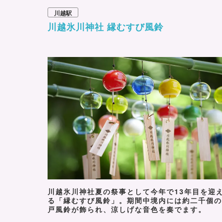
川越駅
川越氷川神社 縁むすび風鈴
川越氷川神社夏の祭事として今年で13年目を迎
る「縁むすび風鈴」。期間中境内には約二千個の
戸風鈴が飾られ、涼しげな音色を奏でます。