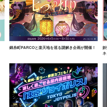
イ
錦糸町PARCOと楽天地を巡る謎解き企画が開催！
妖
ネ