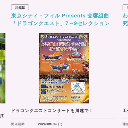
川越駅
東京シティ・フィル Presents 交響組曲
わ
「ドラゴンクエスト」7～9セレクション
究
え
ドラゴンクエストコンサートを川越で！
工
江
開催期間
2026/08/16(日)
開