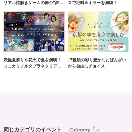
リアル謎解きゲームの舞台"錦糸
スで絶叫＆ホラーを満喫！
町PARCO・楽天地"を巡る！
妖怪夏祭りや花火で夏を満喫！
17種類の彩り豊かなおばんざい
コニカミノルタプラネタリア
から自由にチョイス！
TOKYO
同じカテゴリのイベント
Category