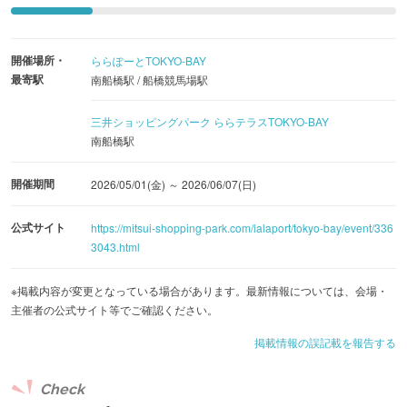
＜内容＞
開催場所・
ららぽーとTOKYO-BAY
・選手4名による千葉ジェッツシーズン報告会 期間：5月
最寄駅
南船橋駅 / 船橋競馬場駅
31日(日) 15:00予定(抽選販売)
・フライトクルーチアリーダーズ STAR JETS報告会 期
三井ショッピングパーク ららテラスTOKYO-BAY
南船橋駅
間：5月31日(日) 13:00予定
・「千葉ジェッツ応炎ありがとう！」キャンペーン 期
開催期間
2026/05/01(金) ～ 2026/06/07(日)
間：5月1日(金)～6月7日(日)
(1)スペシャル応炎特典(①三井ショッピングパークポイン
公式サイト
https://mitsui-shopping-park.com/lalaport/tokyo-bay/event/336
ト山分け ②おトクなショップ特典) 期間：5月29日(金)
3043.html
～6月7日(日)
※掲載内容が変更となっている場合があります。最新情報については、会場・
(2) 応炎39(サンキュー)プレゼントキャンペーン 期間：
主催者の公式サイト等でご確認ください。
5月14日(木)～5月24日(日)
掲載情報の誤記載を報告する
(3)インフォメーション (①千葉ジェッツPOPUPショップ
(期間：5月22日(金)～5月31日(日) 場所：南館3F LaLa
Check
Base) ②「イチ推しの1枚」パネル展示(期間：5月31日