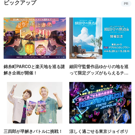
ピックアップ
PR
(日)～6月7日(日) 場所：西館1F 西の広場付近))
※各イベントの詳細は公式サイトをご確認ください
錦糸町PARCOと楽天地を巡る謎
細田守監督作品ゆかりの地を巡
解き企画が開催！
って限定グッズがもらえるチャ
ンス！
三四郎が早解きバトルに挑戦！
涼しく過ごせる東京ジョイポリ