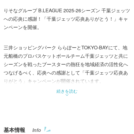
りそなグループ B.LEAGUE 2025-26シーズン 千葉ジェッツ
への応炎に感謝！「千葉ジェッツ応炎ありがとう！」キャ
ンペーンを開催。
三井ショッピングパーク ららぽーとTOKYO-BAYにて、地
元船橋のプロバスケットボールチーム千葉ジェッツと共に
シーズンを戦ったブースターの熱狂を地域経済の活性化へ
つなげるべく、応炎への感謝として「千葉ジェッツ応炎あ
りがとう」キャンペーンが開催されています。
続きを読む
期間中は、三井ショッピングパークポイントの山分けやプ
レゼントキャンペーンなどが行われます。5月31日(日)に
は、毎年恒例となったフライトクルーチアリーダーズ
STAR JETS報告会(観覧無料)と、選手4名が登場する「シ
基本情報
Info
ーズン報告会」(抽選販売)も開催される予定です。