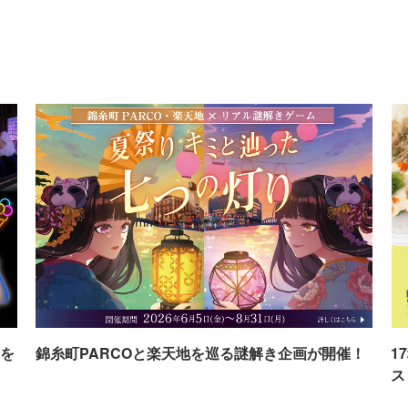
を
錦糸町PARCOと楽天地を巡る謎解き企画が開催！
1
ス