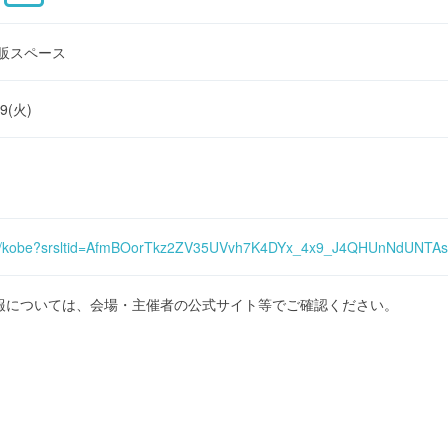
物販スペース
09(火)
s/fair/kobe?srsltid=AfmBOorTkz2ZV35UVvh7K4DYx_4x9_J4QHUnNdUNT
報については、会場・主催者の公式サイト等でご確認ください。