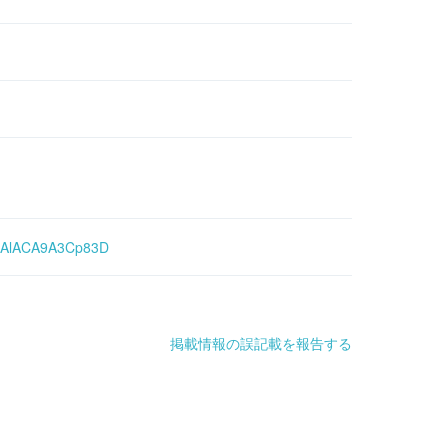
AsAlACA9A3Cp83D
掲載情報の誤記載を報告する