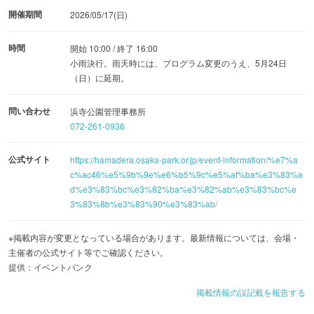
開催期間
2026/05/17(日)
時間
開始 10:00 / 終了 16:00
小雨決行。雨天時には、プログラム変更のうえ、5月24日
（日）に延期。
問い合わせ
浜寺公園管理事務所
072-261-0936
公式サイト
https://hamadera.osaka-park.or.jp/event-information/%e7%a
c%ac46%e5%9b%9e%e6%b5%9c%e5%af%ba%e3%83%a
d%e3%83%bc%e3%82%ba%e3%82%ab%e3%83%bc%e
3%83%8b%e3%83%90%e3%83%ab/
※掲載内容が変更となっている場合があります。最新情報については、会場・
主催者の公式サイト等でご確認ください。
提供：イベントバンク
掲載情報の誤記載を報告する