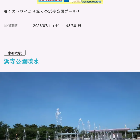
遠くのハワイより近くの浜寺公園プール！
開催期間
2026/07/11(土) ～ 08/30(日)
東羽衣駅
浜寺公園噴水