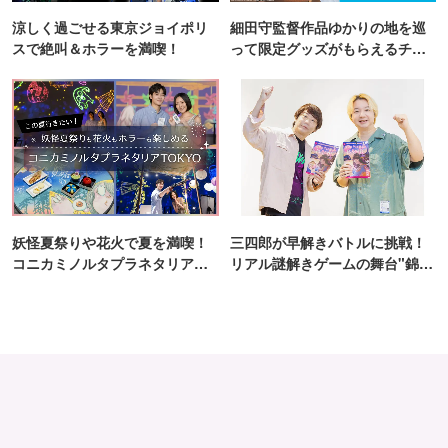
涼しく過ごせる東京ジョイポリ
細田守監督作品ゆかりの地を巡
スで絶叫＆ホラーを満喫！
って限定グッズがもらえるチャ
ンス！
妖怪夏祭りや花火で夏を満喫！
三四郎が早解きバトルに挑戦！
コニカミノルタプラネタリア
リアル謎解きゲームの舞台"錦糸
TOKYO
町PARCO・楽天地"を巡る！