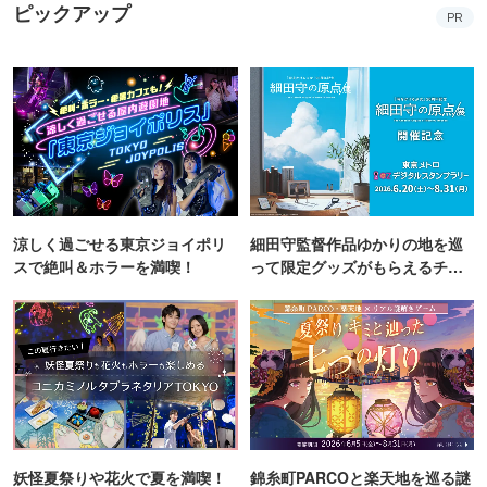
ピックアップ
PR
涼しく過ごせる東京ジョイポリ
細田守監督作品ゆかりの地を巡
スで絶叫＆ホラーを満喫！
って限定グッズがもらえるチャ
ンス！
妖怪夏祭りや花火で夏を満喫！
錦糸町PARCOと楽天地を巡る謎