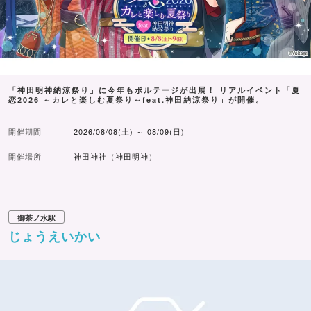
「神田明神納涼祭り」に今年もボルテージが出展！ リアルイベント「夏
恋2026 ～カレと楽しむ夏祭り～feat.神田納涼祭り」が開催。
開催期間
2026/08/08(土) ～ 08/09(日)
開催場所
神田神社（神田明神）
御茶ノ水駅
じょうえいかい