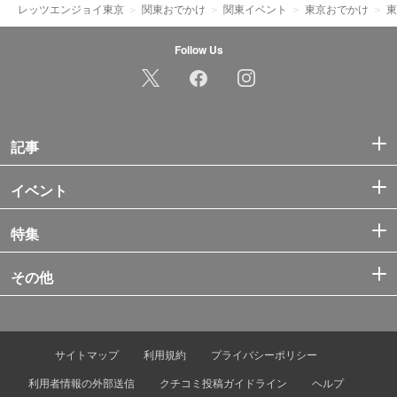
レッツエンジョイ東京
関東おでかけ
関東イベント
東京おでかけ
東
Follow Us
記事
イベント
特集
その他
サイトマップ
利用規約
プライバシーポリシー
利用者情報の外部送信
クチコミ投稿ガイドライン
ヘルプ