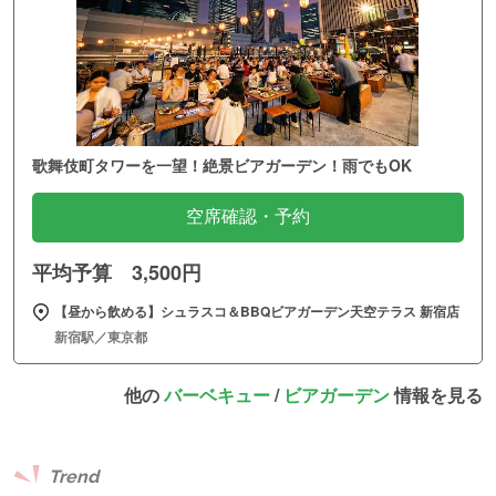
歌舞伎町タワーを一望！絶景ビアガーデン！雨でもOK
空席確認・予約
平均予算 3,500円
【昼から飲める】シュラスコ＆BBQビアガーデン天空テラス 新宿店
新宿駅／東京都
他の
バーベキュー
/
ビアガーデン
情報を見る
Trend