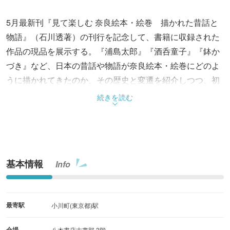
5月最新刊『見て楽しむ 奈良絵本・絵巻 描かれた昔話と
物語』（石川透著）の刊行を記念して、書籍に収録された
作品の現品を展示する。『浦島太郎』『酒呑童子』『鉢か
づき』など、日本の昔話や物語が奈良絵本・絵巻にどのよ
うに描かれてきたのか、その歴史と変遷を紹介しつつ、初
公開作品を含む色彩豊かな資料を間近に観ることができ
続きを読む
る。物語の源流と享受の広がりを体感する特別展示、この
機会にぜひ会場に出かけよう。
基本情報
Info
最寄駅
小川町(東京都)駅
会場
八木書店古書部 3階