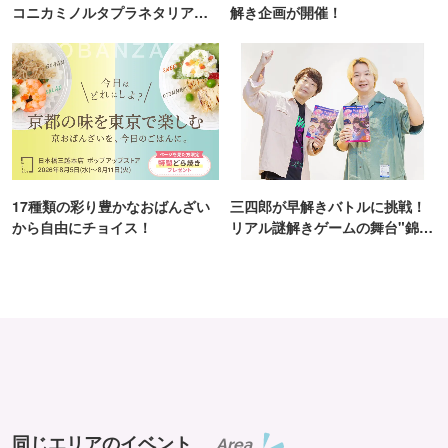
コニカミノルタプラネタリア
解き企画が開催！
TOKYO
17種類の彩り豊かなおばんざい
三四郎が早解きバトルに挑戦！
から自由にチョイス！
リアル謎解きゲームの舞台"錦糸
町PARCO・楽天地"を巡る！
同じエリアのイベント
Area