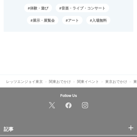
体験・遊び
音楽・ライブ・コンサート
展示・展覧会
アート
入場無料
レッツエンジョイ東京
関東おでかけ
関東イベント
東京おでかけ
東
Follow Us
記事