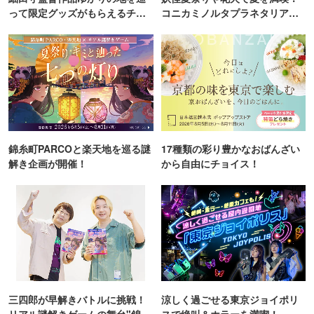
China crew / CØDE_9 from LDT9th / Haruto Crew / JUICY
って限定グッズがもらえるチャ
コニカミノルタプラネタリア
ンス！
TOKYO
JAM / L9 / KYLAC / Marshmallow Galaxy / Nazlittlekidz /
NoiceFam / R-vigor / Ryuji Kids number / S.M.L / SHXXTO
CREW / SHXXTO+HyD+YUHI+M!KU+Raimu / Y.G.Sチアチ
ーム LeLiens / YuNoREI / madoRi kids / studio METRO KEI
Number / studio METRO MIMI Number / れもんソーダ / よ
にんしゅうand more..
錦糸町PARCOと楽天地を巡る謎
17種類の彩り豊かなおばんざい
解き企画が開催！
から自由にチョイス！
三四郎が早解きバトルに挑戦！
涼しく過ごせる東京ジョイポリ
リアル謎解きゲームの舞台"錦糸
スで絶叫＆ホラーを満喫！