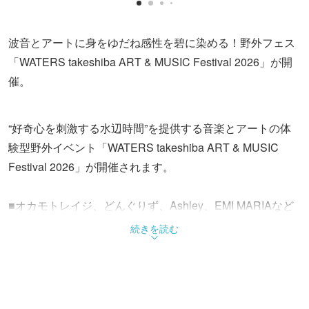
波音とアートに身をゆだね感性を碧に染める！野外フェス
「WATERS takeshiba ART & MUSIC Festival 2026」が開
催。
“好奇心を刺激する水辺時間”を提供する音楽とアートの体
験型野外イベント「WATERS takeshiba ART & MUSIC
Festival 2026」が開催されます。
■オカモトレイジ、どんぐりず、Ashley、EMI MARIAなど
多種多様の音楽性を持つ個性派アーティストたちが竹芝に
続きを読む
集結！
WATERS takeshiba ART & MUSIC Festival 2026では、豪
華出演者による音楽ライヴやDJパフォーマンスが披露され
ます。