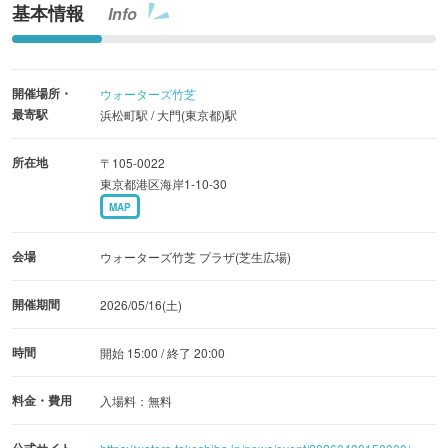
基本情報
Info
■ウォーターズ竹芝がオープンエア・ミュージアムのよう
に変貌！
開催場所・
ウォーターズ竹芝
アート展示は、確固たる世界観で観る人を圧倒するR領域
最寄駅
浜松町駅 / 大門(東京都)駅
が担当します。多様化する現代社会において「あらゆるモ
ノが持つ本来の価値を多角的かつ本質的に表現すること」
所在地
〒105-0022
をコンセプトに、工業廃棄物や旅先で集めた資材(ゴミ、廃
東京都港区海岸1-10-30
MAP
棄物)をアップサイクルし、世界にたった一つだけのインス
タレーションを制作。竹芝のウォーターフロントをどのよ
会場
ウォーターズ竹芝 プラザ(芝生広場)
うに変化させるのか、R領域が作り上げる新たな作品に乞
うご期待！
開催期間
2026/05/16(土)
■アートを自分で体験できるワークショップが盛りだくさ
時間
開始 15:00 / 終了 20:00
ん！
料金・費用
入場料：無料
音楽を聴き、アートを鑑賞するだけでなく、自分でアート
体験ができるワークショップも開催されます。廃材を活用
公式サイト