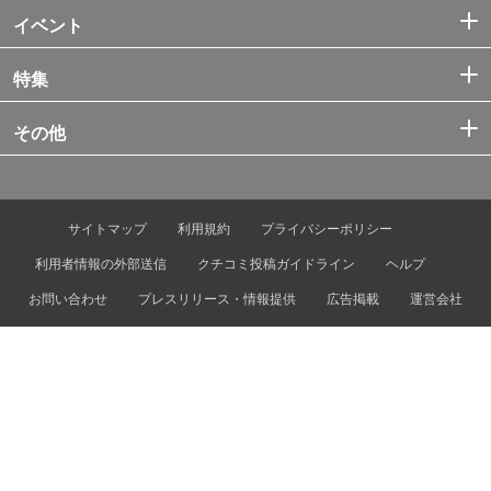
イベント
特集
その他
サイトマップ
利用規約
プライバシーポリシー
利用者情報の外部送信
クチコミ投稿ガイドライン
ヘルプ
お問い合わせ
プレスリリース・情報提供
広告掲載
運営会社
© Tokyo Metro Co., Ltd. & Let’s ENJOY TOKYO, Inc.