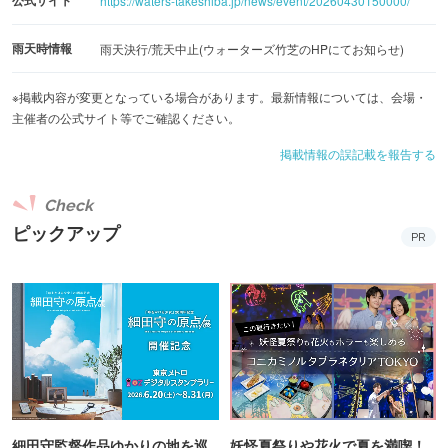
https://waters-takeshiba.jp/news/event/20260430150000/
して作った絵の具でステンドグラスのような作品を作るデ
ィンプルアートワークショップや、レジンやオリジナルの
雨天時情報
雨天決行/荒天中止(ウォーターズ竹芝のHPにてお知らせ)
アクセサリー作りなど、子どもから大人まで気軽に楽しめ
※掲載内容が変更となっている場合があります。最新情報については、会場・
るワークショップが満載です。竹芝でアート体験を楽しみ
主催者の公式サイト等でご確認ください。
に、足を運んでみてはいかがでしょうか。
掲載情報の誤記載を報告する
＜出演者＞
Check
●Live & DJ
ピックアップ
オカモトレイジ(OKAMOTO'S) / どんぐりず / Ashley / EMI
PR
MARIA / NAOKI SERIZAWA feat MAKI ISAKA(SAX)
●ART
R領域
●DANCE SHOWCASE
Avex dancemaster ゴールドジムサウス東京 / Apple Crew /
細田守監督作品ゆかりの地を巡
妖怪夏祭りや花火で夏を満喫！