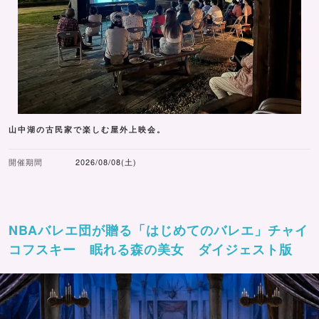
山中湖の古民家で楽しむ屋外上映会。
開催期間
2026/08/08(土)
NBAバレエ団が贈る「はじめてのバレエ」チャイ
コフスキー 眠れる森の美女 ダイジェスト版