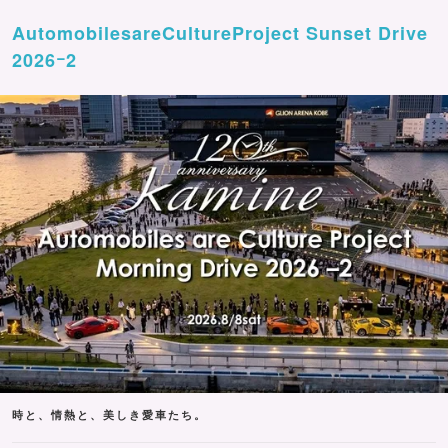
AutomobilesareCultureProject Sunset Drive
2026ｰ2
時と、情熱と、美しき愛車たち。