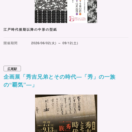
江戸時代後期以降の中形の型紙
開催期間
2026/06/02(火) ～ 09/12(土)
広尾駅
企画展「秀吉兄弟とその時代―「秀」の一族
の“覇気”―」