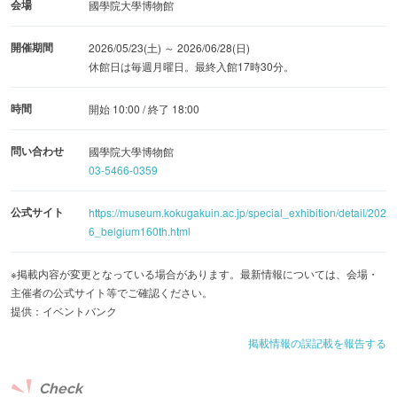
会場
國學院大學博物館
開催期間
2026/05/23(土) ～ 2026/06/28(日)
休館日は毎週月曜日。最終入館17時30分。
時間
開始 10:00 / 終了 18:00
問い合わせ
國學院大學博物館
03-5466-0359
公式サイト
https://museum.kokugakuin.ac.jp/special_exhibition/detail/202
6_belgium160th.html
※掲載内容が変更となっている場合があります。最新情報については、会場・
主催者の公式サイト等でご確認ください。
提供：イベントバンク
掲載情報の誤記載を報告する
Check