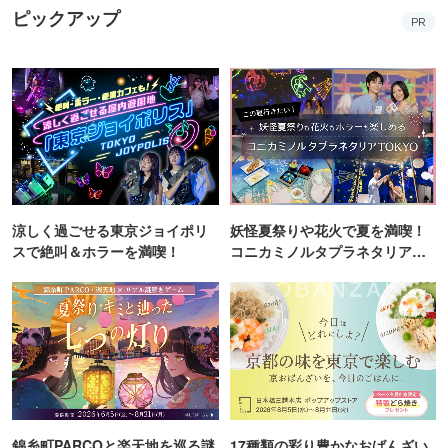
ピックアップ
PR
涼しく過ごせる東京ジョイポリ
妖怪夏祭りや花火で夏を満喫！
スで絶叫＆ホラーを満喫！
コニカミノルタプラネタリア
TOKYO
錦糸町PARCOと楽天地を巡る謎
17種類の彩り豊かなおばんざい