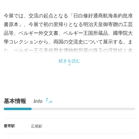
今展では、交流の起点となる「日白修好通商航海条約批准
書原本」、今展で初の里帰りとなる明治天皇御寄贈の工芸
品等、ベルギー外交文書、ベルギー王国所蔵品、國學院大
學コレクションから、両国の交流史について展示する。ま
た、ベルギー王立美術歴史博物館所蔵の珠玉の浮世絵と本
学の浮世絵コレクションとを織り交ぜ、ベルギー・シュル
続きを読む
レアリスムにも関わったドートルモンの作品等を通じて、
影響し合う「美」の交流について示す。
基本情報
Info
最寄駅
広尾駅