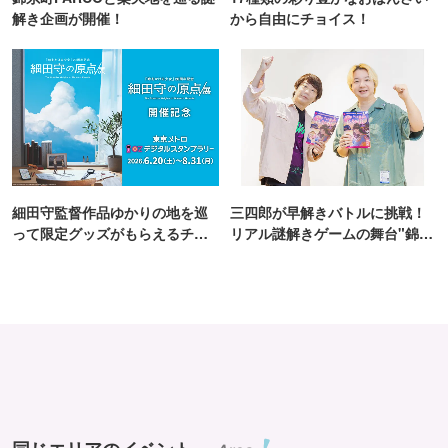
解き企画が開催！
から自由にチョイス！
細田守監督作品ゆかりの地を巡
三四郎が早解きバトルに挑戦！
って限定グッズがもらえるチャ
リアル謎解きゲームの舞台"錦糸
ンス！
町PARCO・楽天地"を巡る！